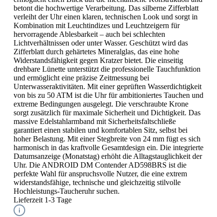
betont die hochwertige Verarbeitung. Das silberne Zifferblatt
verleiht der Uhr einen klaren, technischen Look und sorgt in
Kombination mit Leuchtindizes und Leuchtzeigern für
hervorragende Ablesbarkeit – auch bei schlechten
Lichtverhältnissen oder unter Wasser. Geschützt wird das
Zifferblatt durch gehärtetes Mineralglas, das eine hohe
Widerstandsfähigkeit gegen Kratzer bietet. Die einseitig
drehbare Lünette unterstützt die professionelle Tauchfunktion
und ermöglicht eine präzise Zeitmessung bei
Unterwasseraktivitäten. Mit einer geprüften Wasserdichtigkeit
von bis zu 50 ATM ist die Uhr für ambitioniertes Tauchen und
extreme Bedingungen ausgelegt. Die verschraubte Krone
sorgt zusätzlich für maximale Sicherheit und Dichtigkeit. Das
massive Edelstahlarmband mit Sicherheitsfaltschließe
garantiert einen stabilen und komfortablen Sitz, selbst bei
hoher Belastung. Mit einer Stegbreite von 24 mm fügt es sich
harmonisch in das kraftvolle Gesamtdesign ein. Die integrierte
Datumsanzeige (Monatstag) erhöht die Alltagstauglichkeit der
Uhr. Die ANDROID DM Contender AD598BRS ist die
perfekte Wahl für anspruchsvolle Nutzer, die eine extrem
widerstandsfähige, technische und gleichzeitig stilvolle
Hochleistungs-Taucheruhr suchen.
Lieferzeit 1-3 Tage