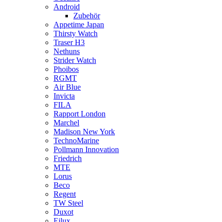
Android
Zubehör
Appetime Japan
Thirsty Watch
Traser H3
Nethuns
Strider Watch
Phoibos
RGMT
Air Blue
Invicta
FILA
Rapport London
Marchel
Madison New York
TechnoMarine
Pollmann Innovation
Friedrich
MTE
Lorus
Beco
Regent
TW Steel
Duxot
Eilux