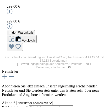
299,00 €
299,00 €
In den Warenkorb
Vergleich
Durchschnittliche Bewertung von
timestore24.org
bei Trustami:
4.99
/
5.00
mit
34.123
Bewertungen
|
Bewertungsgrundlage des Anbieters: 3 Verkaufs- und 1
Bewertungsplattformen
Newsletter
Abonnieren Sie jetzt einfach unseren regelmäßig erscheinenden
Newsletter und Sie werden stets unter den Ersten sein, über neue
Produkte und Angebote informiert werden.
Aktion *