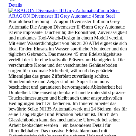
Details
ARAGON Divemaster III Grey Automatic 45mm Steel
Produktbeschreibung – Aragon Divemaster II 45mm Grey
Automatic Die Aragon Divemaster II 45mm Grey Automatic
ist eine imposante Taucheruhr, die Robustheit, Zuverlässigkeit
und markantes Tool-Watch-Design in einem Modell vereint.
Mit einer Wasserdichtigkeit von bis zu 20 ATM eignet sie sich
ideal für den Einsatz im Wasser, sportliche Abenteuer und den
täglichen Gebrauch. Das massive 45-mm-Edelstahlgehäuse
verleiht der Uhr eine kraftvolle Präsenz am Handgelenk. Die
verschraubte Krone und der verschraubte Gehäuseboden
sorgen für maximale Sicherheit, während das gehärtete
Mineralglas das graue Zifferblatt zuverlässig schützt.
Stundenindexe und Zeiger sind mit Super Luminous
beschichtet und garantieren hervorragende Ablesbarkeit bei
Dunkelheit. Die einseitig drehbare Lünette unterstützt präzise
Tauchzeitmessungen und bleibt auch unter anspruchsvollen
Bedingungen leicht zu bedienen. Im Inneren arbeitet das
bewährte Seiko NH35 Automatikwerk mit 24 Steinen, das für
seine Langlebigkeit und Präzision bekannt ist. Durch den
Glassichtboden kann das mechanische Uhrwerk bei seiner
Arbeit beobachtet werden – ein besonderes Detail für
Uhrenliebhaber. Das massive Edelstahlarmband mit