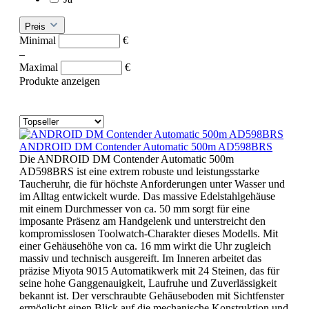
Preis
Minimal
€
–
Maximal
€
Produkte anzeigen
ANDROID DM Contender Automatic 500m AD598BRS
Die ANDROID DM Contender Automatic 500m
AD598BRS ist eine extrem robuste und leistungsstarke
Taucheruhr, die für höchste Anforderungen unter Wasser und
im Alltag entwickelt wurde. Das massive Edelstahlgehäuse
mit einem Durchmesser von ca. 50 mm sorgt für eine
imposante Präsenz am Handgelenk und unterstreicht den
kompromisslosen Toolwatch-Charakter dieses Modells. Mit
einer Gehäusehöhe von ca. 16 mm wirkt die Uhr zugleich
massiv und technisch ausgereift. Im Inneren arbeitet das
präzise Miyota 9015 Automatikwerk mit 24 Steinen, das für
seine hohe Ganggenauigkeit, Laufruhe und Zuverlässigkeit
bekannt ist. Der verschraubte Gehäuseboden mit Sichtfenster
ermöglicht einen Blick auf die mechanische Konstruktion und