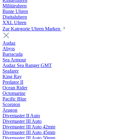
Kinderuhren
Militäruhren
Bunte Uhren
Digitaluhren
XXL Uhren
Zur Kategorie Uhren Marken
Audaz
Abyss
Barracuda
Sea Armour
Audaz Sea Ranger GMT
Seafarer
King Ray
Predator II
Ocean Rider
Octomarine
Pacific Blue
Scorpion
Aragon
Divemaster II Auto
Divemaster III Auto
Divemaster III Auto 42mm
Divemaster III Auto 45mm
Divemaster III Auto 50mm