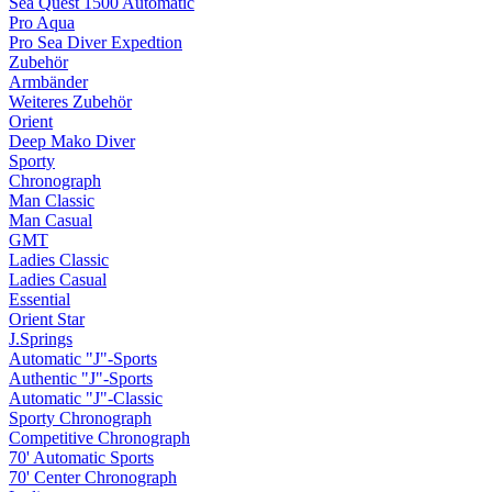
Sea Quest 1500 Automatic
Pro Aqua
Pro Sea Diver Expedtion
Zubehör
Armbänder
Weiteres Zubehör
Orient
Deep Mako Diver
Sporty
Chronograph
Man Classic
Man Casual
GMT
Ladies Classic
Ladies Casual
Essential
Orient Star
J.Springs
Automatic "J"-Sports
Authentic "J"-Sports
Automatic "J"-Classic
Sporty Chronograph
Competitive Chronograph
70' Automatic Sports
70' Center Chronograph