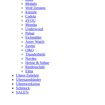
Modalo
Wolf Designs
Kienzle
Cadola
4YOU
Mondia
Underwood
Pulsar
Eichmüller
Army Watch
Zavtra
Q&Q
Thunderbirds
Navitec
Heisse & Söhne
Riedenschild
Elma
Uhren Zubehör
Uhrenarmbänder
Uhrenwerkzeug
Schmuck
SALE%