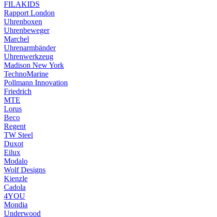
FILAKIDS
Rapport London
Uhrenboxen
Uhrenbeweger
Marchel
Uhrenarmbänder
Uhrenwerkzeug
Madison New York
TechnoMarine
Pollmann Innovation
Friedrich
MTE
Lorus
Beco
Regent
TW Steel
Duxot
Eilux
Modalo
Wolf Designs
Kienzle
Cadola
4YOU
Mondia
Underwood