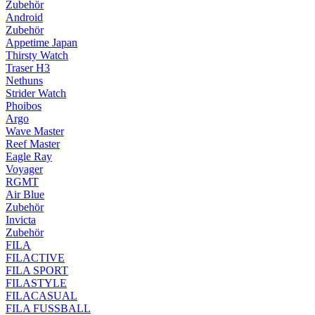
Zubehör
Android
Zubehör
Appetime Japan
Thirsty Watch
Traser H3
Nethuns
Strider Watch
Phoibos
Argo
Wave Master
Reef Master
Eagle Ray
Voyager
RGMT
Air Blue
Zubehör
Invicta
Zubehör
FILA
FILACTIVE
FILA SPORT
FILASTYLE
FILACASUAL
FILA FUSSBALL