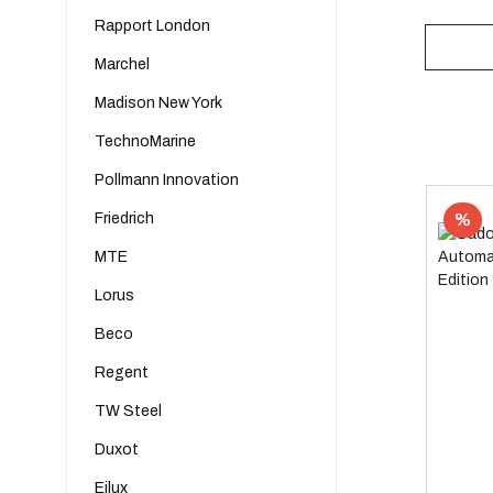
Rapport London
Marchel
Madison New York
TechnoMarine
Pollmann Innovation
Friedrich
%
MTE
Lorus
Beco
Regent
TW Steel
Duxot
Eilux