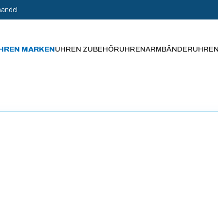
handel
HREN MARKEN
UHREN ZUBEHÖR
UHRENARMBÄNDER
UHRE