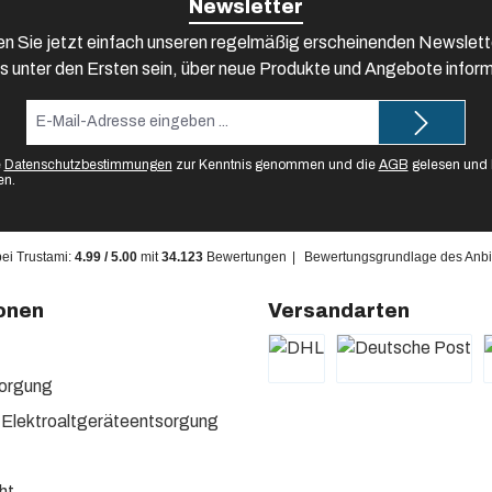
Newsletter
n Sie jetzt einfach unseren regelmäßig erscheinenden Newslett
s unter den Ersten sein, über neue Produkte und Angebote inform
E-
Mail-
Adresse*
e
Datenschutzbestimmungen
zur Kenntnis genommen und die
AGB
gelesen und b
en.
bei Trustami:
4.99
/
5.00
mit
34.123
Bewertungen
|
Bewertungsgrundlage des Anbie
onen
Versandarten
sorgung
 Elektroaltgeräteentsorgung
ht