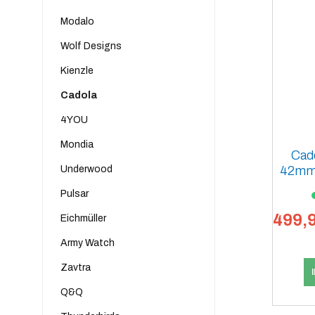
Modalo
Wolf Designs
Kienzle
Cadola
4YOU
Mondia
Cado
Underwood
42mm 
Pulsar
499,9
Eichmüller
Army Watch
Zavtra
Q&Q