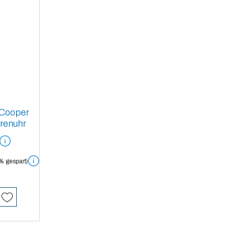
 Cooper
renuhr
% gespart)