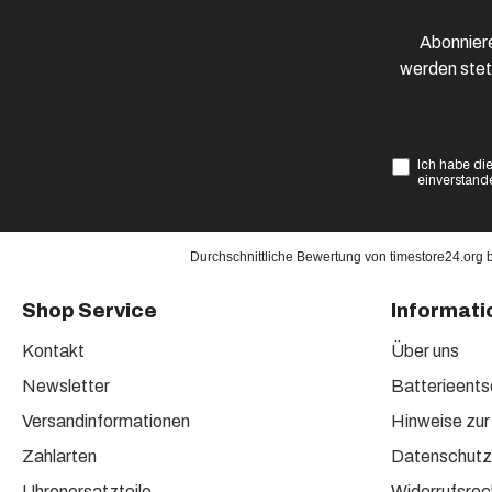
Abonniere
werden stet
Ich habe di
einverstand
Durchschnittliche Bewertung von
timestore24.org
Shop Service
Informati
Kontakt
Über uns
Newsletter
Batterieent
Versandinformationen
Hinweise zur
Zahlarten
Datenschutz
Uhrenersatzteile
Widerrufsrec