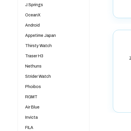
J.Springs
OceanX
Android
Appetime Japan
Thirsty Watch
Traser H3
Nethuns
Strider Watch
Phoibos
RGMT
Air Blue
Invicta
FILA