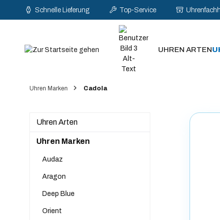
Schnelle Lieferung
Top-Service
Uhrenfach
pringen
Zur Hauptnavigation springen
UHREN ARTEN
U
Uhren Marken
Cadola
Uhren Arten
Uhren Marken
Audaz
Aragon
Deep Blue
Orient