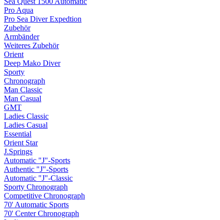
Sea Quest 1500 Automatic
Pro Aqua
Pro Sea Diver Expedtion
Zubehör
Armbänder
Weiteres Zubehör
Orient
Deep Mako Diver
Sporty
Chronograph
Man Classic
Man Casual
GMT
Ladies Classic
Ladies Casual
Essential
Orient Star
J.Springs
Automatic "J"-Sports
Authentic "J"-Sports
Automatic "J"-Classic
Sporty Chronograph
Competitive Chronograph
70' Automatic Sports
70' Center Chronograph