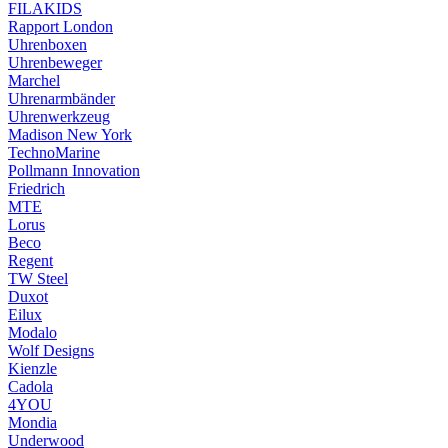
FILAKIDS
Rapport London
Uhrenboxen
Uhrenbeweger
Marchel
Uhrenarmbänder
Uhrenwerkzeug
Madison New York
TechnoMarine
Pollmann Innovation
Friedrich
MTE
Lorus
Beco
Regent
TW Steel
Duxot
Eilux
Modalo
Wolf Designs
Kienzle
Cadola
4YOU
Mondia
Underwood