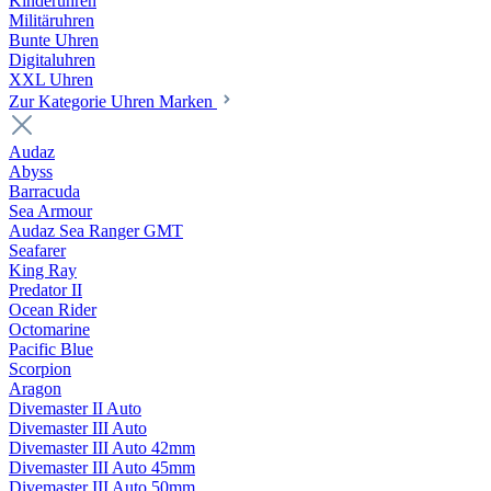
Kinderuhren
Militäruhren
Bunte Uhren
Digitaluhren
XXL Uhren
Zur Kategorie Uhren Marken
Audaz
Abyss
Barracuda
Sea Armour
Audaz Sea Ranger GMT
Seafarer
King Ray
Predator II
Ocean Rider
Octomarine
Pacific Blue
Scorpion
Aragon
Divemaster II Auto
Divemaster III Auto
Divemaster III Auto 42mm
Divemaster III Auto 45mm
Divemaster III Auto 50mm