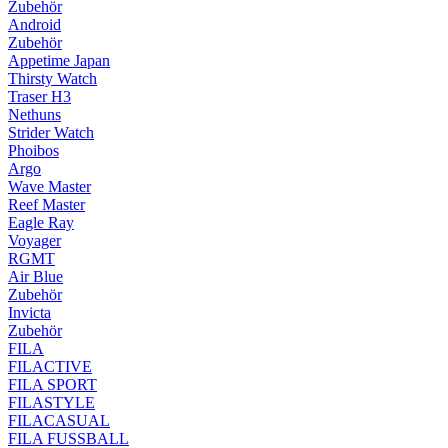
Zubehör
Android
Zubehör
Appetime Japan
Thirsty Watch
Traser H3
Nethuns
Strider Watch
Phoibos
Argo
Wave Master
Reef Master
Eagle Ray
Voyager
RGMT
Air Blue
Zubehör
Invicta
Zubehör
FILA
FILACTIVE
FILA SPORT
FILASTYLE
FILACASUAL
FILA FUSSBALL