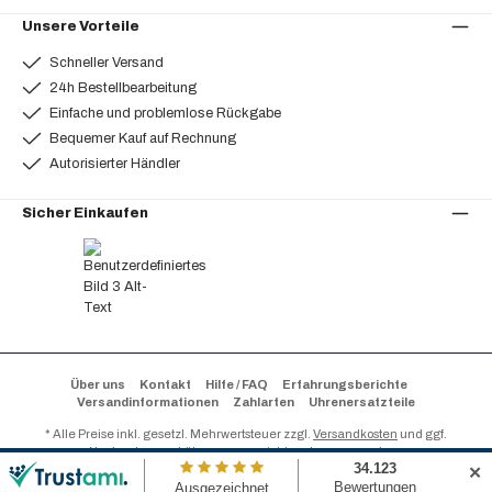
Unsere Vorteile
Schneller Versand
24h Bestellbearbeitung
Einfache und problemlose Rückgabe
Bequemer Kauf auf Rechnung
Autorisierter Händler
Sicher Einkaufen
Über uns
Kontakt
Hilfe / FAQ
Erfahrungsberichte
Versandinformationen
Zahlarten
Uhrenersatzteile
* Alle Preise inkl. gesetzl. Mehrwertsteuer zzgl.
Versandkosten
und ggf.
Nachnahmegebühren, wenn nicht anders angegeben.
© 2026 TimeStore24 - Alle Rechte vorbehalten.
✕