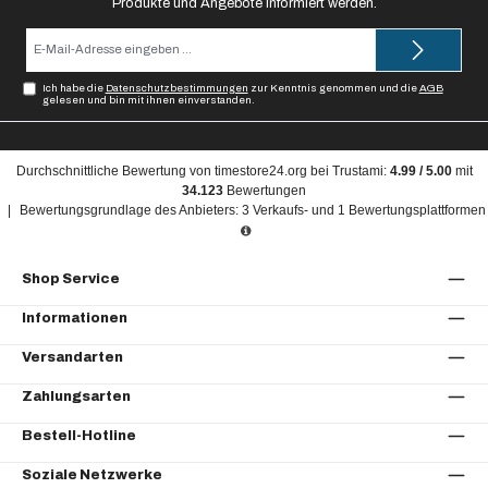
Produkte und Angebote informiert werden.
E-
Mail-
Adresse*
Ich habe die
Datenschutzbestimmungen
zur Kenntnis genommen und die
AGB
gelesen und bin mit ihnen einverstanden.
Durchschnittliche Bewertung von
timestore24.org
bei Trustami:
4.99
/
5.00
mit
34.123
Bewertungen
|
Bewertungsgrundlage des Anbieters: 3 Verkaufs- und 1 Bewertungsplattformen
Shop Service
Informationen
Versandarten
Zahlungsarten
Bestell-Hotline
Soziale Netzwerke