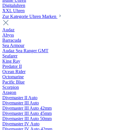
Bunte Uhren
Digitaluhren
XXL Uhren
Zur Kategorie Uhren Marken
Audaz
Abyss
Barracuda
Sea Armour
Audaz Sea Ranger GMT
Seafarer
King Ray
Predator II
Ocean Rider
Octomarine
Pacific Blue
Scorpion
Aragon
Divemaster II Auto
Divemaster III Auto
Divemaster III Auto 42mm
Divemaster III Auto 45mm
Divemaster III Auto 50mm
Divemaster IV Auto
Divemaster IV Auto 42mm