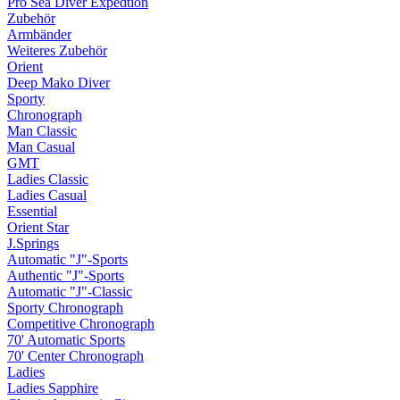
Pro Sea Diver Expedtion
Zubehör
Armbänder
Weiteres Zubehör
Orient
Deep Mako Diver
Sporty
Chronograph
Man Classic
Man Casual
GMT
Ladies Classic
Ladies Casual
Essential
Orient Star
J.Springs
Automatic "J"-Sports
Authentic "J"-Sports
Automatic "J"-Classic
Sporty Chronograph
Competitive Chronograph
70' Automatic Sports
70' Center Chronograph
Ladies
Ladies Sapphire