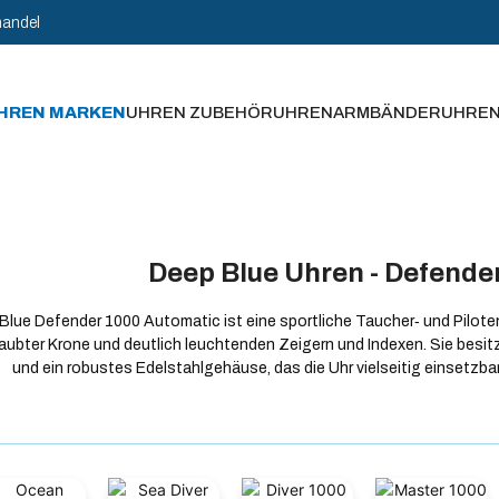
handel
HREN MARKEN
UHREN ZUBEHÖR
UHRENARMBÄNDER
UHRE
Deep Blue Uhren - Defende
Blue Defender 1000 Automatic ist eine sportliche Taucher‑ und Pilot
aubter Krone und deutlich leuchtenden Zeigern und Indexen. Sie besit
und ein robustes Edelstahlgehäuse, das die Uhr vielseitig einsetzba