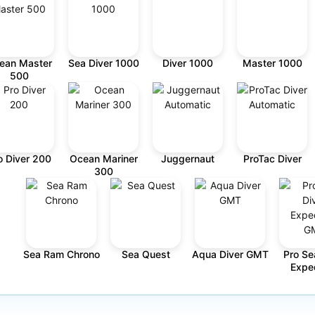
ean Master
Sea Diver 1000
Diver 1000
Master 1000
500
o Diver 200
Ocean Mariner
Juggernaut
ProTac Diver
300
Sea Ram Chrono
Sea Quest
Aqua Diver GMT
Pro Se
Exped