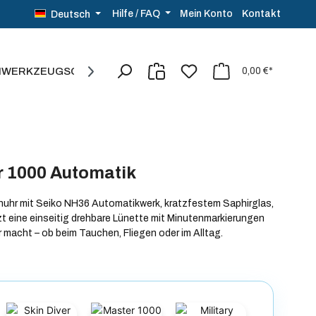
Kontakt
Hilfe / FAQ
Mein Konto
Deutsch
NWERKZEUG
SCHMUCK
SALE%
0,00 €*
r 1000 Automatik
enuhr mit Seiko NH36 Automatikwerk, kratzfestem Saphirglas,
zt eine einseitig drehbare Lünette mit Minutenmarkierungen
r macht – ob beim Tauchen, Fliegen oder im Alltag.