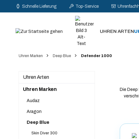
Schnelle Lieferung
Top-Service
Uhrenfach
pringen
Zur Hauptnavigation springen
UHREN ARTEN
U
Uhren Marken
Deep Blue
Defender 1000
Uhren Arten
Uhren Marken
Die Deep 
verschr
Audaz
Aragon
Deep Blue
Skin Diver 300