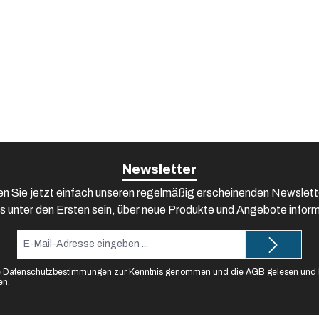
Newsletter
n Sie jetzt einfach unseren regelmäßig erscheinenden Newslett
s unter den Ersten sein, über neue Produkte und Angebote inform
E-
Mail-
Adresse*
e
Datenschutzbestimmungen
zur Kenntnis genommen und die
AGB
gelesen und b
en.