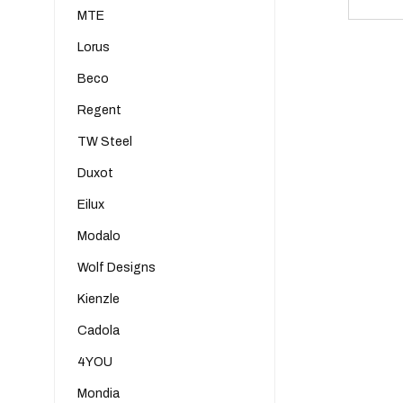
MTE
Lorus
Beco
Regent
TW Steel
Duxot
Eilux
Modalo
Wolf Designs
Kienzle
Cadola
4YOU
Mondia