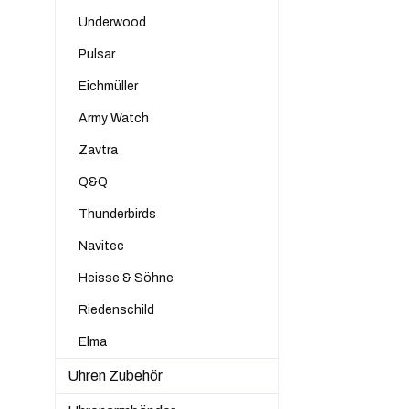
Underwood
Pulsar
Eichmüller
Army Watch
Zavtra
Q&Q
Thunderbirds
Navitec
Heisse & Söhne
Riedenschild
Elma
Uhren Zubehör