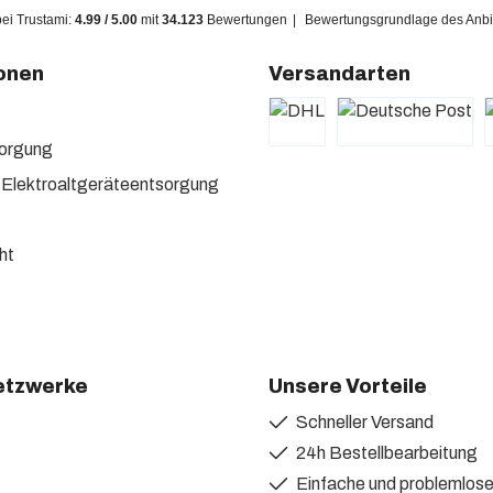
bei Trustami:
4.99
/
5.00
mit
34.123
Bewertungen
|
Bewertungsgrundlage des Anbie
onen
Versandarten
sorgung
 Elektroaltgeräteentsorgung
ht
etzwerke
Unsere Vorteile
Schneller Versand
itter
24h Bestellbearbeitung
Einfache und problemlo