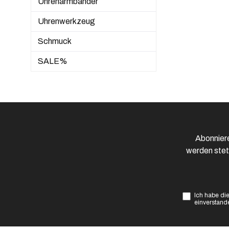
Uhrenarmbänder
Uhrenwerkzeug
Schmuck
SALE%
Abonniere
werden stet
Ich habe di
einverstand