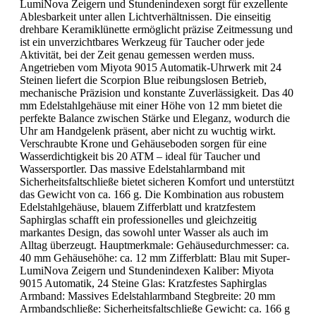
LumiNova Zeigern und Stundenindexen sorgt für exzellente
Ablesbarkeit unter allen Lichtverhältnissen. Die einseitig
drehbare Keramiklünette ermöglicht präzise Zeitmessung und
ist ein unverzichtbares Werkzeug für Taucher oder jede
Aktivität, bei der Zeit genau gemessen werden muss.
Angetrieben vom Miyota 9015 Automatik-Uhrwerk mit 24
Steinen liefert die Scorpion Blue reibungslosen Betrieb,
mechanische Präzision und konstante Zuverlässigkeit. Das 40
mm Edelstahlgehäuse mit einer Höhe von 12 mm bietet die
perfekte Balance zwischen Stärke und Eleganz, wodurch die
Uhr am Handgelenk präsent, aber nicht zu wuchtig wirkt.
Verschraubte Krone und Gehäuseboden sorgen für eine
Wasserdichtigkeit bis 20 ATM – ideal für Taucher und
Wassersportler. Das massive Edelstahlarmband mit
Sicherheitsfaltschließe bietet sicheren Komfort und unterstützt
das Gewicht von ca. 166 g. Die Kombination aus robustem
Edelstahlgehäuse, blauem Zifferblatt und kratzfestem
Saphirglas schafft ein professionelles und gleichzeitig
markantes Design, das sowohl unter Wasser als auch im
Alltag überzeugt. Hauptmerkmale: Gehäusedurchmesser: ca.
40 mm Gehäusehöhe: ca. 12 mm Zifferblatt: Blau mit Super-
LumiNova Zeigern und Stundenindexen Kaliber: Miyota
9015 Automatik, 24 Steine Glas: Kratzfestes Saphirglas
Armband: Massives Edelstahlarmband Stegbreite: 20 mm
Armbandschließe: Sicherheitsfaltschließe Gewicht: ca. 166 g