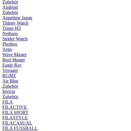
Zubehör
Android
Zubehör
Appetime Japan
Thirsty Watch
Traser H3
Nethuns
Strider Watch
Phoibos
Argo
Wave Master
Reef Master
Eagle Ray
Voyager
RGMT
Air Blue
Zubehör
Invicta
Zubehör
FILA
FILACTIVE
FILA SPORT
FILASTYLE
FILACASUAL
FILA FUSSBALL