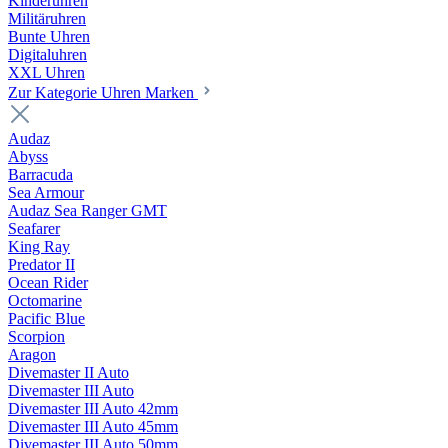
Kinderuhren
Militäruhren
Bunte Uhren
Digitaluhren
XXL Uhren
Zur Kategorie Uhren Marken
Audaz
Abyss
Barracuda
Sea Armour
Audaz Sea Ranger GMT
Seafarer
King Ray
Predator II
Ocean Rider
Octomarine
Pacific Blue
Scorpion
Aragon
Divemaster II Auto
Divemaster III Auto
Divemaster III Auto 42mm
Divemaster III Auto 45mm
Divemaster III Auto 50mm