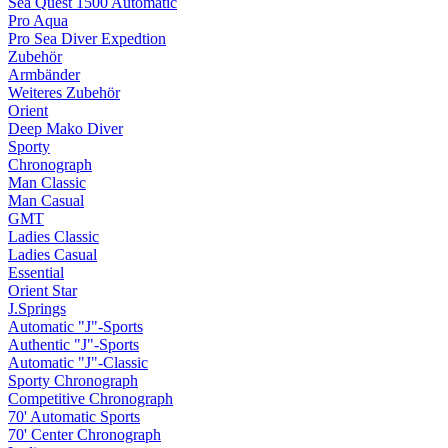
Sea Quest 1500 Automatic
Pro Aqua
Pro Sea Diver Expedtion
Zubehör
Armbänder
Weiteres Zubehör
Orient
Deep Mako Diver
Sporty
Chronograph
Man Classic
Man Casual
GMT
Ladies Classic
Ladies Casual
Essential
Orient Star
J.Springs
Automatic "J"-Sports
Authentic "J"-Sports
Automatic "J"-Classic
Sporty Chronograph
Competitive Chronograph
70' Automatic Sports
70' Center Chronograph