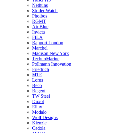
Nethuns
Strider Watch
Phoibos
RGMT
Air Blue
Invicta
FILA
Rapport London
Marchel
Madison New York
TechnoMarine
Pollmann Innovation
Friedrich
MTE
Lorus
Beco
Regent
TW Steel
Duxot
Eilux
Modalo
Wolf Designs
Kienzle
Cadola