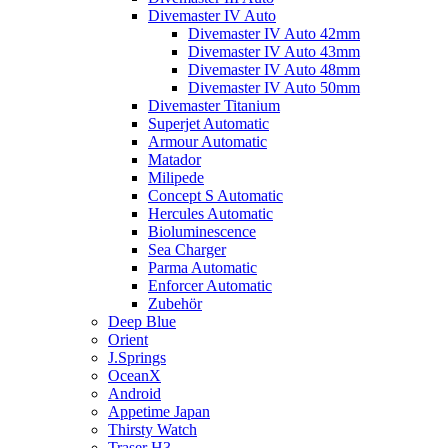
Divemaster IV Auto
Divemaster IV Auto 42mm
Divemaster IV Auto 43mm
Divemaster IV Auto 48mm
Divemaster IV Auto 50mm
Divemaster Titanium
Superjet Automatic
Armour Automatic
Matador
Milipede
Concept S Automatic
Hercules Automatic
Bioluminescence
Sea Charger
Parma Automatic
Enforcer Automatic
Zubehör
Deep Blue
Orient
J.Springs
OceanX
Android
Appetime Japan
Thirsty Watch
Traser H3