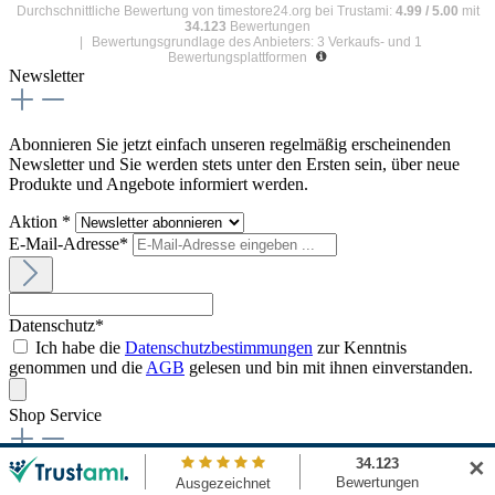
Durchschnittliche Bewertung von
timestore24.org
bei Trustami:
4.99
/
5.00
mit
34.123
Bewertungen
|
Bewertungsgrundlage des Anbieters: 3 Verkaufs- und 1
Bewertungsplattformen
Newsletter
Abonnieren Sie jetzt einfach unseren regelmäßig erscheinenden
Newsletter und Sie werden stets unter den Ersten sein, über neue
Produkte und Angebote informiert werden.
Aktion *
E-Mail-Adresse*
Datenschutz*
Ich habe die
Datenschutzbestimmungen
zur Kenntnis
genommen und die
AGB
gelesen und bin mit ihnen einverstanden.
Shop Service
✕
Kontakt