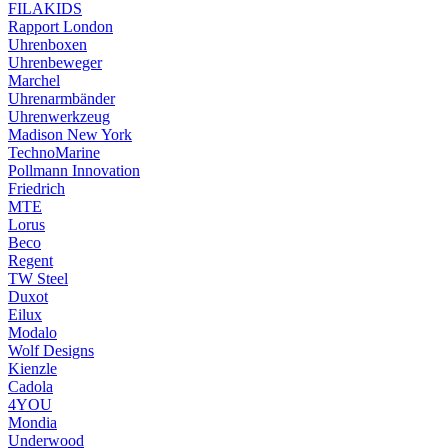
FILAKIDS
Rapport London
Uhrenboxen
Uhrenbeweger
Marchel
Uhrenarmbänder
Uhrenwerkzeug
Madison New York
TechnoMarine
Pollmann Innovation
Friedrich
MTE
Lorus
Beco
Regent
TW Steel
Duxot
Eilux
Modalo
Wolf Designs
Kienzle
Cadola
4YOU
Mondia
Underwood