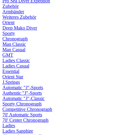
Pro Sea Diver Expedtion
Zubehör
Armbänder
Weiteres Zubehör
Orient
Deep Mako Diver
Sporty
Chronograph
Man Classic
Man Casual
GMT
Ladies Classic
Ladies Casual
Essential
Orient Star
J.Springs
Automatic "J"-Sports
Authentic "J"-Sports
Automatic "J"-Classic
Sporty Chronograph
Competitive Chronograph
70' Automatic Sports
70' Center Chronograph
Ladies
Ladies Sapphire