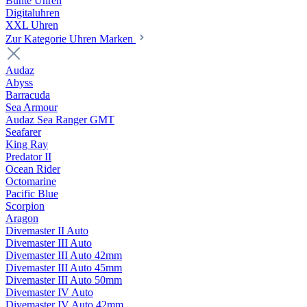
Bunte Uhren
Digitaluhren
XXL Uhren
Zur Kategorie Uhren Marken
Audaz
Abyss
Barracuda
Sea Armour
Audaz Sea Ranger GMT
Seafarer
King Ray
Predator II
Ocean Rider
Octomarine
Pacific Blue
Scorpion
Aragon
Divemaster II Auto
Divemaster III Auto
Divemaster III Auto 42mm
Divemaster III Auto 45mm
Divemaster III Auto 50mm
Divemaster IV Auto
Divemaster IV Auto 42mm