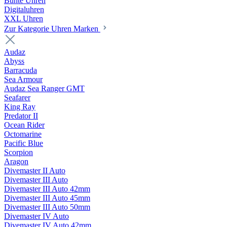
Bunte Uhren
Digitaluhren
XXL Uhren
Zur Kategorie Uhren Marken
Audaz
Abyss
Barracuda
Sea Armour
Audaz Sea Ranger GMT
Seafarer
King Ray
Predator II
Ocean Rider
Octomarine
Pacific Blue
Scorpion
Aragon
Divemaster II Auto
Divemaster III Auto
Divemaster III Auto 42mm
Divemaster III Auto 45mm
Divemaster III Auto 50mm
Divemaster IV Auto
Divemaster IV Auto 42mm