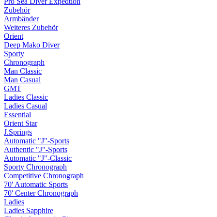
Pro Sea Diver Expedtion
Zubehör
Armbänder
Weiteres Zubehör
Orient
Deep Mako Diver
Sporty
Chronograph
Man Classic
Man Casual
GMT
Ladies Classic
Ladies Casual
Essential
Orient Star
J.Springs
Automatic "J"-Sports
Authentic "J"-Sports
Automatic "J"-Classic
Sporty Chronograph
Competitive Chronograph
70' Automatic Sports
70' Center Chronograph
Ladies
Ladies Sapphire