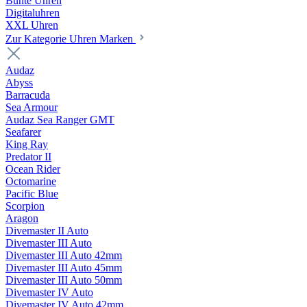
Bunte Uhren
Digitaluhren
XXL Uhren
Zur Kategorie Uhren Marken
Audaz
Abyss
Barracuda
Sea Armour
Audaz Sea Ranger GMT
Seafarer
King Ray
Predator II
Ocean Rider
Octomarine
Pacific Blue
Scorpion
Aragon
Divemaster II Auto
Divemaster III Auto
Divemaster III Auto 42mm
Divemaster III Auto 45mm
Divemaster III Auto 50mm
Divemaster IV Auto
Divemaster IV Auto 42mm