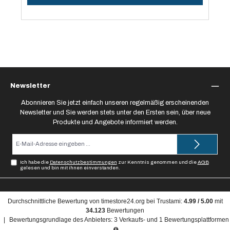
Newsletter
Abonnieren Sie jetzt einfach unseren regelmäßig erscheinenden
Newsletter und Sie werden stets unter den Ersten sein, über neue
Produkte und Angebote informiert werden.
E-
Mail-
Adresse*
Ich habe die
Datenschutzbestimmungen
zur Kenntnis genommen und die
AGB
gelesen und bin mit ihnen einverstanden.
Durchschnittliche Bewertung von
timestore24.org
bei Trustami:
4.99
/
5.00
mit
34.123
Bewertungen
|
Bewertungsgrundlage des Anbieters: 3 Verkaufs- und 1 Bewertungsplattformen