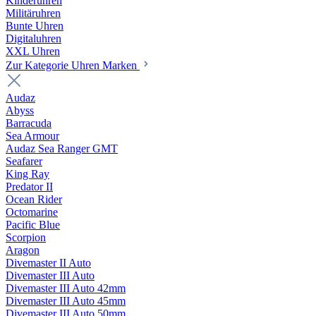
Kinderuhren
Militäruhren
Bunte Uhren
Digitaluhren
XXL Uhren
Zur Kategorie Uhren Marken
Audaz
Abyss
Barracuda
Sea Armour
Audaz Sea Ranger GMT
Seafarer
King Ray
Predator II
Ocean Rider
Octomarine
Pacific Blue
Scorpion
Aragon
Divemaster II Auto
Divemaster III Auto
Divemaster III Auto 42mm
Divemaster III Auto 45mm
Divemaster III Auto 50mm