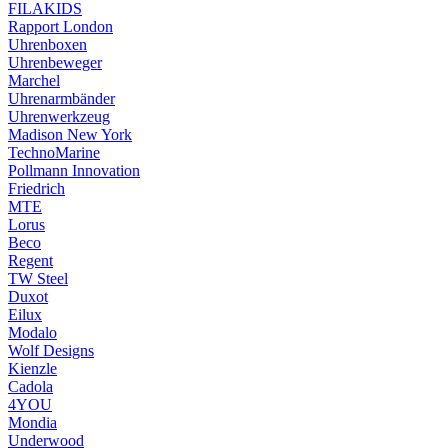
FILAKIDS
Rapport London
Uhrenboxen
Uhrenbeweger
Marchel
Uhrenarmbänder
Uhrenwerkzeug
Madison New York
TechnoMarine
Pollmann Innovation
Friedrich
MTE
Lorus
Beco
Regent
TW Steel
Duxot
Eilux
Modalo
Wolf Designs
Kienzle
Cadola
4YOU
Mondia
Underwood