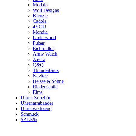
Modalo
Wolf Designs
Kienzle
Cadola
4YOU
Mondia
Underwood
Pulsar
Eichmüller
Army Watch
Zavtra
Q&Q
Thunderbirds
Navitec
Heisse & Söhne
Riedenschild
Elma
Uhren Zubehör
Uhrenarmbänder
Uhrenwerkzeug
Schmuck
SALE%