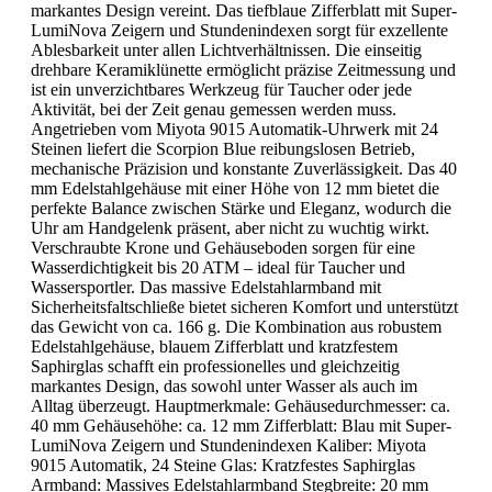
markantes Design vereint. Das tiefblaue Zifferblatt mit Super-
LumiNova Zeigern und Stundenindexen sorgt für exzellente
Ablesbarkeit unter allen Lichtverhältnissen. Die einseitig
drehbare Keramiklünette ermöglicht präzise Zeitmessung und
ist ein unverzichtbares Werkzeug für Taucher oder jede
Aktivität, bei der Zeit genau gemessen werden muss.
Angetrieben vom Miyota 9015 Automatik-Uhrwerk mit 24
Steinen liefert die Scorpion Blue reibungslosen Betrieb,
mechanische Präzision und konstante Zuverlässigkeit. Das 40
mm Edelstahlgehäuse mit einer Höhe von 12 mm bietet die
perfekte Balance zwischen Stärke und Eleganz, wodurch die
Uhr am Handgelenk präsent, aber nicht zu wuchtig wirkt.
Verschraubte Krone und Gehäuseboden sorgen für eine
Wasserdichtigkeit bis 20 ATM – ideal für Taucher und
Wassersportler. Das massive Edelstahlarmband mit
Sicherheitsfaltschließe bietet sicheren Komfort und unterstützt
das Gewicht von ca. 166 g. Die Kombination aus robustem
Edelstahlgehäuse, blauem Zifferblatt und kratzfestem
Saphirglas schafft ein professionelles und gleichzeitig
markantes Design, das sowohl unter Wasser als auch im
Alltag überzeugt. Hauptmerkmale: Gehäusedurchmesser: ca.
40 mm Gehäusehöhe: ca. 12 mm Zifferblatt: Blau mit Super-
LumiNova Zeigern und Stundenindexen Kaliber: Miyota
9015 Automatik, 24 Steine Glas: Kratzfestes Saphirglas
Armband: Massives Edelstahlarmband Stegbreite: 20 mm