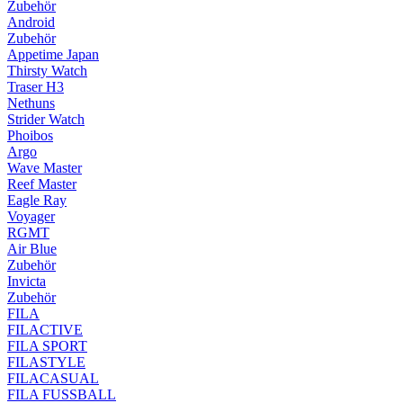
Zubehör
Android
Zubehör
Appetime Japan
Thirsty Watch
Traser H3
Nethuns
Strider Watch
Phoibos
Argo
Wave Master
Reef Master
Eagle Ray
Voyager
RGMT
Air Blue
Zubehör
Invicta
Zubehör
FILA
FILACTIVE
FILA SPORT
FILASTYLE
FILACASUAL
FILA FUSSBALL