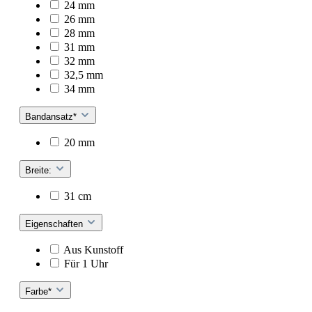
24 mm
26 mm
28 mm
31 mm
32 mm
32,5 mm
34 mm
Bandansatz*
20 mm
Breite:
31 cm
Eigenschaften
Aus Kunstoff
Für 1 Uhr
Farbe*