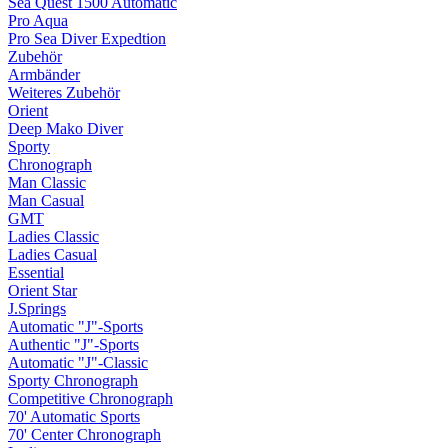
Sea Quest 1500 Automatic
Pro Aqua
Pro Sea Diver Expedtion
Zubehör
Armbänder
Weiteres Zubehör
Orient
Deep Mako Diver
Sporty
Chronograph
Man Classic
Man Casual
GMT
Ladies Classic
Ladies Casual
Essential
Orient Star
J.Springs
Automatic "J"-Sports
Authentic "J"-Sports
Automatic "J"-Classic
Sporty Chronograph
Competitive Chronograph
70' Automatic Sports
70' Center Chronograph