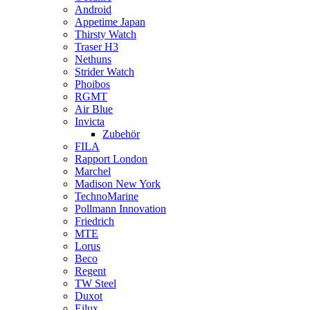
Android
Appetime Japan
Thirsty Watch
Traser H3
Nethuns
Strider Watch
Phoibos
RGMT
Air Blue
Invicta
Zubehör
FILA
Rapport London
Marchel
Madison New York
TechnoMarine
Pollmann Innovation
Friedrich
MTE
Lorus
Beco
Regent
TW Steel
Duxot
Eilux