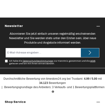
Newsletter
Abonnieren Sie jetzt einfach unseren regelmäßig erscheinenden
Newsletter und Sie werden stets unter den Ersten sein, über neue
Produkte und Angebote informiert werden.
E-
Mail-
Adresse*
Ich habe die
Datenschutzbestimmungen
zur Kenntnis genommen und die
AGB
gelesen und bin mit ihnen einverstanden.
Durchschnittliche Bewertung von
timestore24.org
bei Trustami:
4.99
/
5.00
mit
34.123
Bewertungen
|
Bewertungsgrundlage des Anbieters: 3 Verkaufs- und 1 Bewertungsplattformen
Shop Service