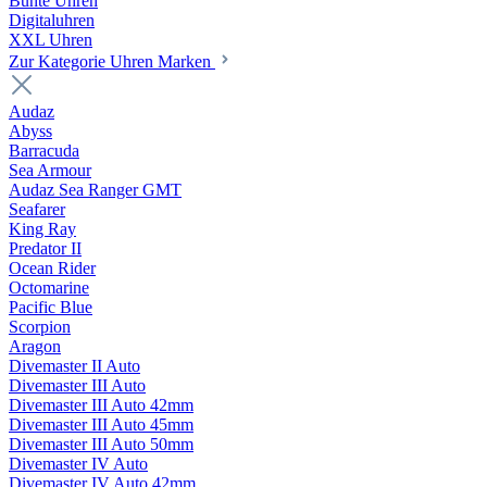
Bunte Uhren
Digitaluhren
XXL Uhren
Zur Kategorie Uhren Marken
Audaz
Abyss
Barracuda
Sea Armour
Audaz Sea Ranger GMT
Seafarer
King Ray
Predator II
Ocean Rider
Octomarine
Pacific Blue
Scorpion
Aragon
Divemaster II Auto
Divemaster III Auto
Divemaster III Auto 42mm
Divemaster III Auto 45mm
Divemaster III Auto 50mm
Divemaster IV Auto
Divemaster IV Auto 42mm