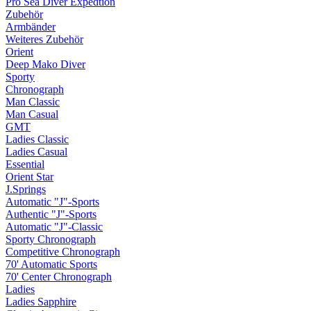
Pro Sea Diver Expedtion
Zubehör
Armbänder
Weiteres Zubehör
Orient
Deep Mako Diver
Sporty
Chronograph
Man Classic
Man Casual
GMT
Ladies Classic
Ladies Casual
Essential
Orient Star
J.Springs
Automatic "J"-Sports
Authentic "J"-Sports
Automatic "J"-Classic
Sporty Chronograph
Competitive Chronograph
70' Automatic Sports
70' Center Chronograph
Ladies
Ladies Sapphire