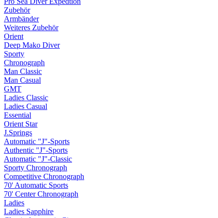
Pro Sea Diver Expedtion
Zubehör
Armbänder
Weiteres Zubehör
Orient
Deep Mako Diver
Sporty
Chronograph
Man Classic
Man Casual
GMT
Ladies Classic
Ladies Casual
Essential
Orient Star
J.Springs
Automatic "J"-Sports
Authentic "J"-Sports
Automatic "J"-Classic
Sporty Chronograph
Competitive Chronograph
70' Automatic Sports
70' Center Chronograph
Ladies
Ladies Sapphire