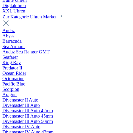
Bunte Uhren
Digitaluhren
XXL Uhren
Zur Kategorie Uhren Marken
Audaz
Abyss
Barracuda
Sea Armour
Audaz Sea Ranger GMT
Seafarer
King Ray
Predator II
Ocean Rider
Octomarine
Pacific Blue
Scorpion
Aragon
Divemaster II Auto
Divemaster III Auto
Divemaster III Auto 42mm
Divemaster III Auto 45mm
Divemaster III Auto 50mm
Divemaster IV Auto
Divemaster IV Auto 42mm