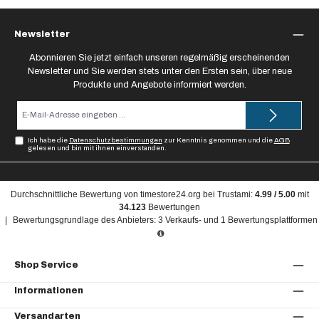
Newsletter
Abonnieren Sie jetzt einfach unseren regelmäßig erscheinenden
Newsletter und Sie werden stets unter den Ersten sein, über neue
Produkte und Angebote informiert werden.
E-
Mail-
Adresse*
Ich habe die
Datenschutzbestimmungen
zur Kenntnis genommen und die
AGB
gelesen und bin mit ihnen einverstanden.
Durchschnittliche Bewertung von
timestore24.org
bei Trustami:
4.99
/
5.00
mit
34.123
Bewertungen
|
Bewertungsgrundlage des Anbieters: 3 Verkaufs- und 1 Bewertungsplattformen
Shop Service
Informationen
Versandarten