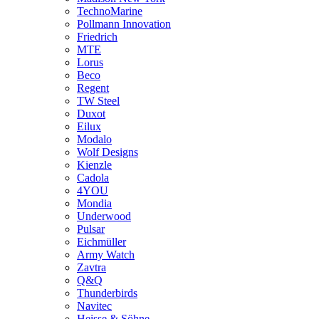
TechnoMarine
Pollmann Innovation
Friedrich
MTE
Lorus
Beco
Regent
TW Steel
Duxot
Eilux
Modalo
Wolf Designs
Kienzle
Cadola
4YOU
Mondia
Underwood
Pulsar
Eichmüller
Army Watch
Zavtra
Q&Q
Thunderbirds
Navitec
Heisse & Söhne