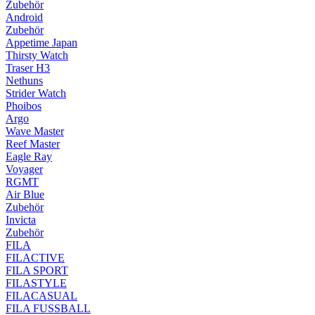
Zubehör
Android
Zubehör
Appetime Japan
Thirsty Watch
Traser H3
Nethuns
Strider Watch
Phoibos
Argo
Wave Master
Reef Master
Eagle Ray
Voyager
RGMT
Air Blue
Zubehör
Invicta
Zubehör
FILA
FILACTIVE
FILA SPORT
FILASTYLE
FILACASUAL
FILA FUSSBALL