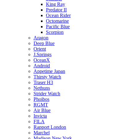
King Ray
Predator II
Ocean Rider
Octomarine
Pacific Blue
Scorpion
Aragon
Deep Blue
Orient
J.Springs
OceanX
Android
Appetime Japan
Thirsty Watch
Traser H3
Nethuns
Strider Watch
Phoibos
RGMT
Air Blue
Invicta
FILA
Rapport London
Marchel
Madison New York