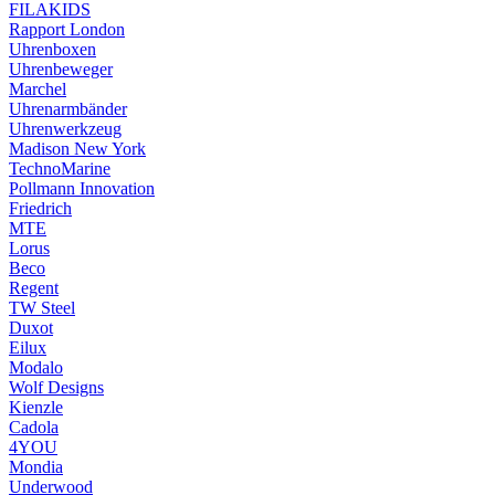
FILAKIDS
Rapport London
Uhrenboxen
Uhrenbeweger
Marchel
Uhrenarmbänder
Uhrenwerkzeug
Madison New York
TechnoMarine
Pollmann Innovation
Friedrich
MTE
Lorus
Beco
Regent
TW Steel
Duxot
Eilux
Modalo
Wolf Designs
Kienzle
Cadola
4YOU
Mondia
Underwood