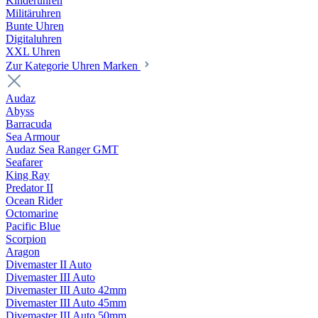
Kinderuhren
Militäruhren
Bunte Uhren
Digitaluhren
XXL Uhren
Zur Kategorie Uhren Marken
Audaz
Abyss
Barracuda
Sea Armour
Audaz Sea Ranger GMT
Seafarer
King Ray
Predator II
Ocean Rider
Octomarine
Pacific Blue
Scorpion
Aragon
Divemaster II Auto
Divemaster III Auto
Divemaster III Auto 42mm
Divemaster III Auto 45mm
Divemaster III Auto 50mm