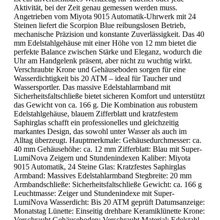
Aktivität, bei der Zeit genau gemessen werden muss.
Angetrieben vom Miyota 9015 Automatik-Uhrwerk mit 24
Steinen liefert die Scorpion Blue reibungslosen Betrieb,
mechanische Präzision und konstante Zuverlässigkeit. Das 40
mm Edelstahlgehäuse mit einer Höhe von 12 mm bietet die
perfekte Balance zwischen Stärke und Eleganz, wodurch die
Uhr am Handgelenk präsent, aber nicht zu wuchtig wirkt.
Verschraubte Krone und Gehäuseboden sorgen für eine
Wasserdichtigkeit bis 20 ATM – ideal für Taucher und
Wassersportler. Das massive Edelstahlarmband mit
Sicherheitsfaltschließe bietet sicheren Komfort und unterstützt
das Gewicht von ca. 166 g. Die Kombination aus robustem
Edelstahlgehäuse, blauem Zifferblatt und kratzfestem
Saphirglas schafft ein professionelles und gleichzeitig
markantes Design, das sowohl unter Wasser als auch im
Alltag überzeugt. Hauptmerkmale: Gehäusedurchmesser: ca.
40 mm Gehäusehöhe: ca. 12 mm Zifferblatt: Blau mit Super-
LumiNova Zeigern und Stundenindexen Kaliber: Miyota
9015 Automatik, 24 Steine Glas: Kratzfestes Saphirglas
Armband: Massives Edelstahlarmband Stegbreite: 20 mm
Armbandschließe: Sicherheitsfaltschließe Gewicht: ca. 166 g
Leuchtmasse: Zeiger und Stundenindexe mit Super-
LumiNova Wasserdicht: Bis 20 ATM geprüft Datumsanzeige:
Monatstag Lünette: Einseitig drehbare Keramiklünette Krone:
Verschraubt Gehäuseboden: Verschraubt Material: Edelstahl