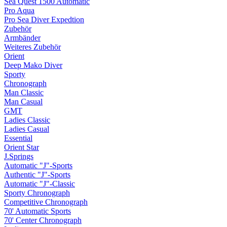
Sea Quest 1500 Automatic
Pro Aqua
Pro Sea Diver Expedtion
Zubehör
Armbänder
Weiteres Zubehör
Orient
Deep Mako Diver
Sporty
Chronograph
Man Classic
Man Casual
GMT
Ladies Classic
Ladies Casual
Essential
Orient Star
J.Springs
Automatic "J"-Sports
Authentic "J"-Sports
Automatic "J"-Classic
Sporty Chronograph
Competitive Chronograph
70' Automatic Sports
70' Center Chronograph