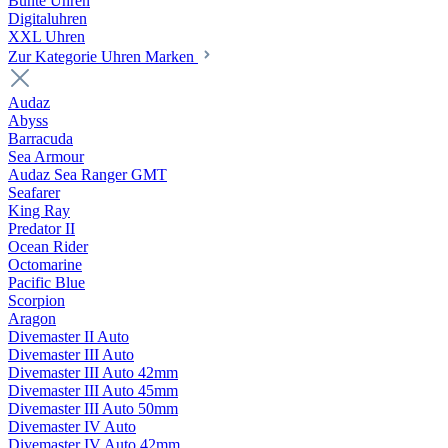
Bunte Uhren
Digitaluhren
XXL Uhren
Zur Kategorie Uhren Marken
Audaz
Abyss
Barracuda
Sea Armour
Audaz Sea Ranger GMT
Seafarer
King Ray
Predator II
Ocean Rider
Octomarine
Pacific Blue
Scorpion
Aragon
Divemaster II Auto
Divemaster III Auto
Divemaster III Auto 42mm
Divemaster III Auto 45mm
Divemaster III Auto 50mm
Divemaster IV Auto
Divemaster IV Auto 42mm