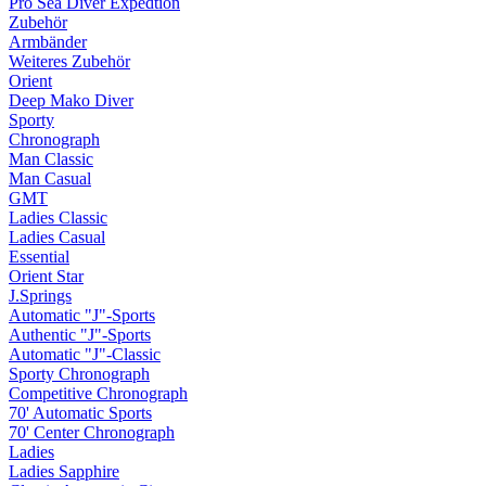
Pro Sea Diver Expedtion
Zubehör
Armbänder
Weiteres Zubehör
Orient
Deep Mako Diver
Sporty
Chronograph
Man Classic
Man Casual
GMT
Ladies Classic
Ladies Casual
Essential
Orient Star
J.Springs
Automatic "J"-Sports
Authentic "J"-Sports
Automatic "J"-Classic
Sporty Chronograph
Competitive Chronograph
70' Automatic Sports
70' Center Chronograph
Ladies
Ladies Sapphire