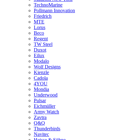
TechnoMarine
Pollmann Innovation
Friedrich
MTE
Lorus
Beco
Regent
TW Steel
Duxot
Eilux
Modalo
Wolf Designs
Kienzle
Cadola
4YOU
Mondia
Underwood
Pulsar
Eichmüller
Army Watch
Zavtra
Q&Q
Thunderbirds
Navitec
Heisse & Söhne