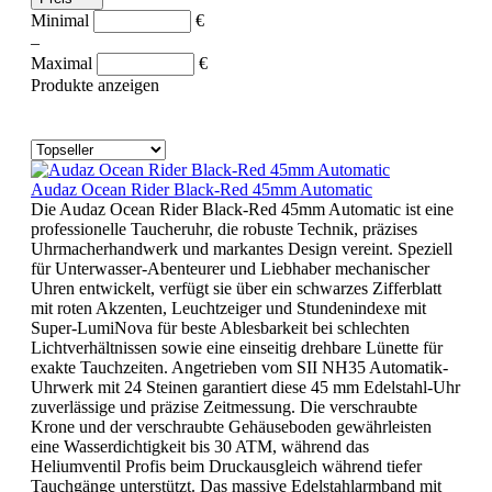
Minimal
€
–
Maximal
€
Produkte anzeigen
Audaz Ocean Rider Black-Red 45mm Automatic
Die Audaz Ocean Rider Black-Red 45mm Automatic ist eine
professionelle Taucheruhr, die robuste Technik, präzises
Uhrmacherhandwerk und markantes Design vereint. Speziell
für Unterwasser-Abenteurer und Liebhaber mechanischer
Uhren entwickelt, verfügt sie über ein schwarzes Zifferblatt
mit roten Akzenten, Leuchtzeiger und Stundenindexe mit
Super-LumiNova für beste Ablesbarkeit bei schlechten
Lichtverhältnissen sowie eine einseitig drehbare Lünette für
exakte Tauchzeiten. Angetrieben vom SII NH35 Automatik-
Uhrwerk mit 24 Steinen garantiert diese 45 mm Edelstahl-Uhr
zuverlässige und präzise Zeitmessung. Die verschraubte
Krone und der verschraubte Gehäuseboden gewährleisten
eine Wasserdichtigkeit bis 30 ATM, während das
Heliumventil Profis beim Druckausgleich während tiefer
Tauchgänge unterstützt. Das massive Edelstahlarmband mit