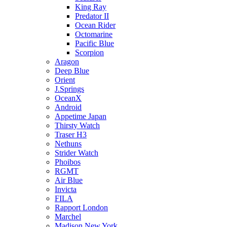
King Ray
Predator II
Ocean Rider
Octomarine
Pacific Blue
Scorpion
Aragon
Deep Blue
Orient
J.Springs
OceanX
Android
Appetime Japan
Thirsty Watch
Traser H3
Nethuns
Strider Watch
Phoibos
RGMT
Air Blue
Invicta
FILA
Rapport London
Marchel
Madison New York