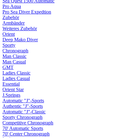
Sea Quest 1500 Automatic
Pro Aqua
Pro Sea Diver Expedtion
Zubehör
Armbänder
Weiteres Zubehör
Orient
Deep Mako Diver
Sporty
Chronograph
Man Classic
Man Casual
GMT
Ladies Classic
Ladies Casual
Essential
Orient Star
J.Springs
Automatic "J"-Sports
Authentic "J"-Sports
Automatic "J"-Classic
Sporty Chronograph
Competitive Chronograph
70' Automatic Sports
70' Center Chronograph