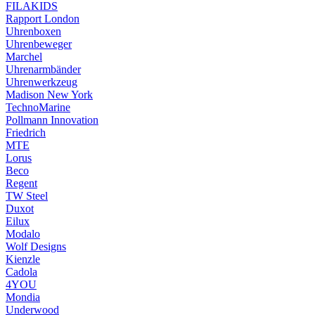
FILAKIDS
Rapport London
Uhrenboxen
Uhrenbeweger
Marchel
Uhrenarmbänder
Uhrenwerkzeug
Madison New York
TechnoMarine
Pollmann Innovation
Friedrich
MTE
Lorus
Beco
Regent
TW Steel
Duxot
Eilux
Modalo
Wolf Designs
Kienzle
Cadola
4YOU
Mondia
Underwood