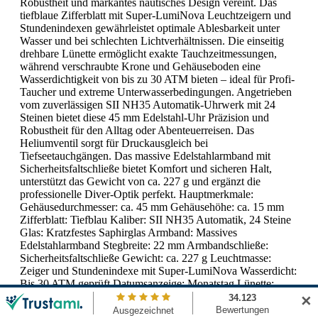
Robustheit und markantes nautisches Design vereint. Das
tiefblaue Zifferblatt mit Super-LumiNova Leuchtzeigern und
Stundenindexen gewährleistet optimale Ablesbarkeit unter
Wasser und bei schlechten Lichtverhältnissen. Die einseitig
drehbare Lünette ermöglicht exakte Tauchzeitmessungen,
während verschraubte Krone und Gehäuseboden eine
Wasserdichtigkeit von bis zu 30 ATM bieten – ideal für Profi-
Taucher und extreme Unterwasserbedingungen. Angetrieben
vom zuverlässigen SII NH35 Automatik-Uhrwerk mit 24
Steinen bietet diese 45 mm Edelstahl-Uhr Präzision und
Robustheit für den Alltag oder Abenteuerreisen. Das
Heliumventil sorgt für Druckausgleich bei
Tiefseetauchgängen. Das massive Edelstahlarmband mit
Sicherheitsfaltschließe bietet Komfort und sicheren Halt,
unterstützt das Gewicht von ca. 227 g und ergänzt die
professionelle Diver-Optik perfekt. Hauptmerkmale:
Gehäusedurchmesser: ca. 45 mm Gehäusehöhe: ca. 15 mm
Zifferblatt: Tiefblau Kaliber: SII NH35 Automatik, 24 Steine
Glas: Kratzfestes Saphirglas Armband: Massives
Edelstahlarmband Stegbreite: 22 mm Armbandschließe:
Sicherheitsfaltschließe Gewicht: ca. 227 g Leuchtmasse:
Zeiger und Stundenindexe mit Super-LumiNova Wasserdicht:
Bis 30 ATM geprüft Datumsanzeige: Monatstag Lünette:
Einseitig drehbar Heliumventil: Ja, für professionelles
✕
Tauchen Gehäuseboden: Verschraubt Material: Edelstahl