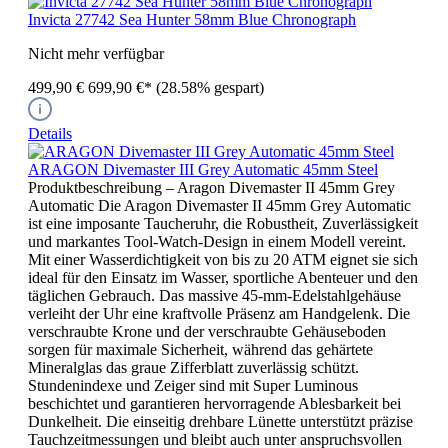
Invicta 27742 Sea Hunter 58mm Blue Chronograph
Nicht mehr verfügbar
499,90 €
699,90 €*
(28.58% gespart)
Details
ARAGON Divemaster III Grey Automatic 45mm Steel
Produktbeschreibung – Aragon Divemaster II 45mm Grey
Automatic Die Aragon Divemaster II 45mm Grey Automatic
ist eine imposante Taucheruhr, die Robustheit, Zuverlässigkeit
und markantes Tool-Watch-Design in einem Modell vereint.
Mit einer Wasserdichtigkeit von bis zu 20 ATM eignet sie sich
ideal für den Einsatz im Wasser, sportliche Abenteuer und den
täglichen Gebrauch. Das massive 45-mm-Edelstahlgehäuse
verleiht der Uhr eine kraftvolle Präsenz am Handgelenk. Die
verschraubte Krone und der verschraubte Gehäuseboden
sorgen für maximale Sicherheit, während das gehärtete
Mineralglas das graue Zifferblatt zuverlässig schützt.
Stundenindexe und Zeiger sind mit Super Luminous
beschichtet und garantieren hervorragende Ablesbarkeit bei
Dunkelheit. Die einseitig drehbare Lünette unterstützt präzise
Tauchzeitmessungen und bleibt auch unter anspruchsvollen