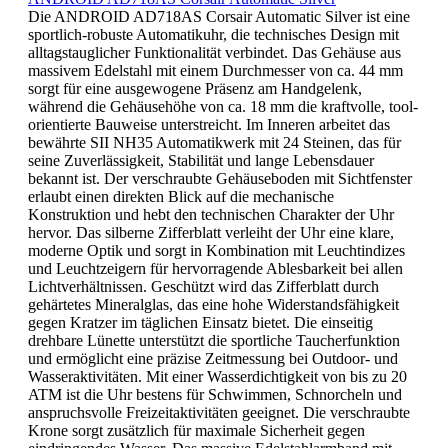
Die ANDROID AD718AS Corsair Automatic Silver ist eine
sportlich-robuste Automatikuhr, die technisches Design mit
alltagstauglicher Funktionalität verbindet. Das Gehäuse aus
massivem Edelstahl mit einem Durchmesser von ca. 44 mm
sorgt für eine ausgewogene Präsenz am Handgelenk,
während die Gehäusehöhe von ca. 18 mm die kraftvolle, tool-
orientierte Bauweise unterstreicht. Im Inneren arbeitet das
bewährte SII NH35 Automatikwerk mit 24 Steinen, das für
seine Zuverlässigkeit, Stabilität und lange Lebensdauer
bekannt ist. Der verschraubte Gehäuseboden mit Sichtfenster
erlaubt einen direkten Blick auf die mechanische
Konstruktion und hebt den technischen Charakter der Uhr
hervor. Das silberne Zifferblatt verleiht der Uhr eine klare,
moderne Optik und sorgt in Kombination mit Leuchtindizes
und Leuchtzeigern für hervorragende Ablesbarkeit bei allen
Lichtverhältnissen. Geschützt wird das Zifferblatt durch
gehärtetes Mineralglas, das eine hohe Widerstandsfähigkeit
gegen Kratzer im täglichen Einsatz bietet. Die einseitig
drehbare Lünette unterstützt die sportliche Taucherfunktion
und ermöglicht eine präzise Zeitmessung bei Outdoor- und
Wasseraktivitäten. Mit einer Wasserdichtigkeit von bis zu 20
ATM ist die Uhr bestens für Schwimmen, Schnorcheln und
anspruchsvolle Freizeitaktivitäten geeignet. Die verschraubte
Krone sorgt zusätzlich für maximale Sicherheit gegen