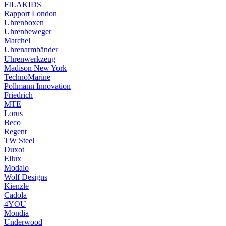
FILAKIDS
Rapport London
Uhrenboxen
Uhrenbeweger
Marchel
Uhrenarmbänder
Uhrenwerkzeug
Madison New York
TechnoMarine
Pollmann Innovation
Friedrich
MTE
Lorus
Beco
Regent
TW Steel
Duxot
Eilux
Modalo
Wolf Designs
Kienzle
Cadola
4YOU
Mondia
Underwood