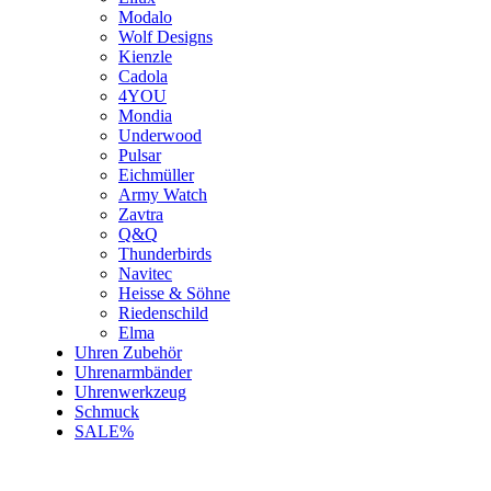
Modalo
Wolf Designs
Kienzle
Cadola
4YOU
Mondia
Underwood
Pulsar
Eichmüller
Army Watch
Zavtra
Q&Q
Thunderbirds
Navitec
Heisse & Söhne
Riedenschild
Elma
Uhren Zubehör
Uhrenarmbänder
Uhrenwerkzeug
Schmuck
SALE%