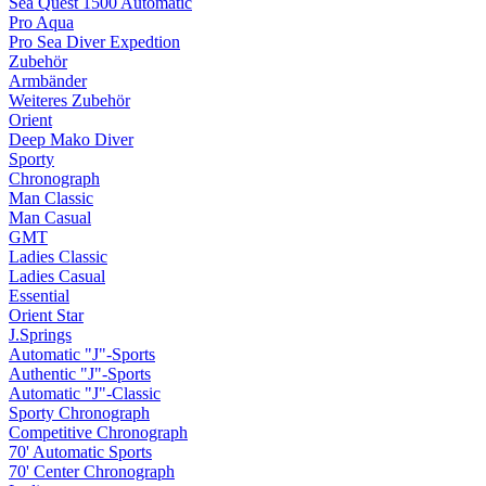
Sea Quest 1500 Automatic
Pro Aqua
Pro Sea Diver Expedtion
Zubehör
Armbänder
Weiteres Zubehör
Orient
Deep Mako Diver
Sporty
Chronograph
Man Classic
Man Casual
GMT
Ladies Classic
Ladies Casual
Essential
Orient Star
J.Springs
Automatic "J"-Sports
Authentic "J"-Sports
Automatic "J"-Classic
Sporty Chronograph
Competitive Chronograph
70' Automatic Sports
70' Center Chronograph