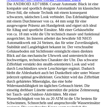
Die ANDROID AD718BK Corsair Automatic Black ist eine
kompakte und sportlich designte Automatikuhr im klassischen
Diver-Stil, die robuste Technik mit einem konsequent
schwarzen, taktischen Look verbindet. Das Edelstahlgehäuse
mit einem Durchmesser von ca. 44 mm sorgt für eine
ausgewogene Präsenz am Handgelenk und eignet sich ideal
für Alltag und sportliche Einsätze. Mit einer Gehäusehöhe
von ca. 18 mm wirkt die Uhr technisch massiv und funktional
ausgerichtet. Im Inneren arbeitet das bewährte SII NH35
Automatikwerk mit 24 Steinen, das für seine Zuverlässigkeit,
Stabilität und Langlebigkeit bekannt ist. Der verschraubte
Gehäuseboden mit Sichtfenster ermöglicht einen direkten
Blick auf das mechanische Uhrwerk und unterstreicht den
hochwertigen, technischen Charakter der Uhr. Das schwarze
Zifferblatt verstärkt den stealth-orientierten Look und wird
durch Leuchtindizes sowie Leuchtzeiger ergänzt. Dadurch
bleibt die Ablesbarkeit auch bei Dunkelheit oder unter Wasser
jederzeit optimal gewährleistet. Geschützt wird das Zifferblatt
durch gehärtetes Mineralglas, das eine hohe
Widerstandsfähigkeit im täglichen Gebrauch bietet. Die
einseitig drehbare Lünette unterstützt die präzise Zeitmessung
bei Tauch- und Outdoor-Aktivitäten. Mit einer
Wasserdichtigkeit von bis zu 20 ATM ist die Uhr bestens für
Schwimmen, Schnorcheln und anspruchsvolle Wassereinsätze