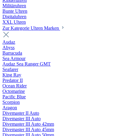
Kinderuhren
Militäruhren
Bunte Uhren
Digitaluhren
XXL Uhren
Zur Kategorie Uhren Marken
Audaz
Abyss
Barracuda
Sea Armour
Audaz Sea Ranger GMT
Seafarer
King Ray
Predator II
Ocean Rider
Octomarine
Pacific Blue
Scorpion
Aragon
Divemaster II Auto
Divemaster III Auto
Divemaster III Auto 42mm
Divemaster III Auto 45mm
Divemaster III Auto 50mm