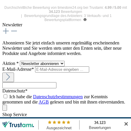
Durchschnittliche Bewertung von
timestore24.org
bei Trustami:
4.99
/
5.00
mit
34.123
Bewertungen
|
Bewertungsgrundlage des Anbieters: 3 Verkaufs- und 1
Bewertungsplattformen
Newsletter
Abonnieren Sie jetzt einfach unseren regelmäßig erscheinenden
Newsletter und Sie werden stets unter den Ersten sein, über neue
Produkte und Angebote informiert werden.
Aktion *
E-Mail-Adresse*
Datenschutz*
Ich habe die
Datenschutzbestimmungen
zur Kenntnis
genommen und die
AGB
gelesen und bin mit ihnen einverstanden.
Shop Service
✕