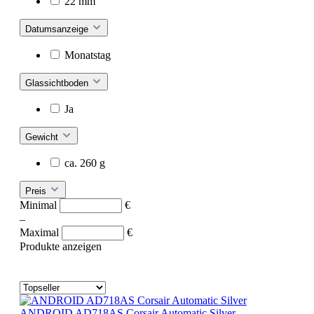
22 mm
Datumsanzeige
Monatstag
Glassichtboden
Ja
Gewicht
ca. 260 g
Preis
Minimal
€
–
Maximal
€
Produkte anzeigen
ANDROID AD718AS Corsair Automatic Silver