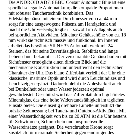
Die ANDROID AD718BBU Corsair Automatic Blue ist eine
sportlich-elegante Automatikuhr, die kompakte Proportionen
mit robuster Tauchertechnik kombiniert. Das
Edelstahlgehäuse mit einem Durchmesser von ca. 44 mm
sorgt für eine ausgewogene Präsenz am Handgelenk und
macht die Uhr vielseitig tragbar – sowohl im Alltag als auch
bei sportlichen Aktivitäten. Mit einer Gehäusehöhe von ca. 18
mm wirkt sie technisch massiv und funktional. Im Inneren
arbeitet das bewährte SII NH35 Automatikwerk mit 24
Steinen, das für seine Zuverlässigkeit, Stabilität und lange
Lebensdauer bekannt ist. Der verschraubte Gehäuseboden mit
Sichtfenster ermöglicht einen direkten Blick auf die
mechanische Konstruktion und unterstreicht den technischen
Charakter der Uhr. Das blaue Zifferblatt verleiht der Uhr eine
klassische, maritime Optik und wird durch Leuchtindizes und
Leuchtzeiger ergänzt. Dadurch bleibt die Ablesbarkeit auch
bei Dunkelheit oder unter Wasser jederzeit optimal
gewährleistet. Geschützt wird das Zifferblatt durch gehärtetes
Mineralglas, das eine hohe Widerstandsfähigkeit im täglichen
Einsatz bietet. Die einseitig drehbare Lünette unterstützt die
präzise Zeitmessung bei Tauch- und Outdoor-Aktivitäten. Mit
einer Wasserdichtigkeit von bis zu 20 ATM ist die Uhr bestens
für Schwimmen, Schnorcheln und anspruchsvolle
Wassereinsätze geeignet. Die verschraubte Krone sorgt
zusätzlich für maximale Sicherheit gegen eindringendes