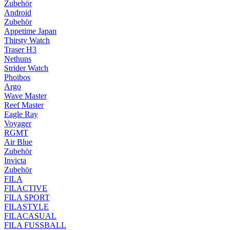
Zubehör
Android
Zubehör
Appetime Japan
Thirsty Watch
Traser H3
Nethuns
Strider Watch
Phoibos
Argo
Wave Master
Reef Master
Eagle Ray
Voyager
RGMT
Air Blue
Zubehör
Invicta
Zubehör
FILA
FILACTIVE
FILA SPORT
FILASTYLE
FILACASUAL
FILA FUSSBALL