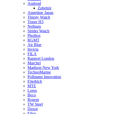
Android
Zubehör
Appetime Japan
Thirsty Watch
Traser H3
Nethuns
Strider Watch
Phoibos
RGMT
Air Blue
Invicta
FILA
Rapport London
Marchel
Madison New York
TechnoMarine
Pollmann Innovation
Friedrich
MTE
Lorus
Beco
Regent
TW Steel
Duxot
Eilux