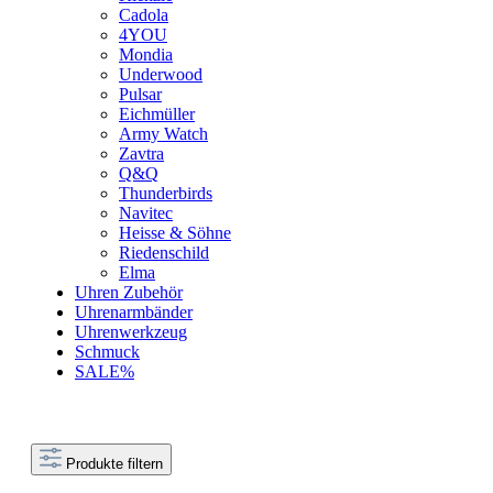
Cadola
4YOU
Mondia
Underwood
Pulsar
Eichmüller
Army Watch
Zavtra
Q&Q
Thunderbirds
Navitec
Heisse & Söhne
Riedenschild
Elma
Uhren Zubehör
Uhrenarmbänder
Uhrenwerkzeug
Schmuck
SALE%
Produkte filtern