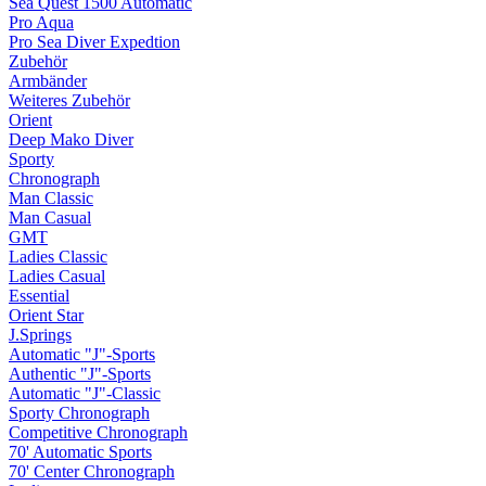
Sea Quest 1500 Automatic
Pro Aqua
Pro Sea Diver Expedtion
Zubehör
Armbänder
Weiteres Zubehör
Orient
Deep Mako Diver
Sporty
Chronograph
Man Classic
Man Casual
GMT
Ladies Classic
Ladies Casual
Essential
Orient Star
J.Springs
Automatic "J"-Sports
Authentic "J"-Sports
Automatic "J"-Classic
Sporty Chronograph
Competitive Chronograph
70' Automatic Sports
70' Center Chronograph