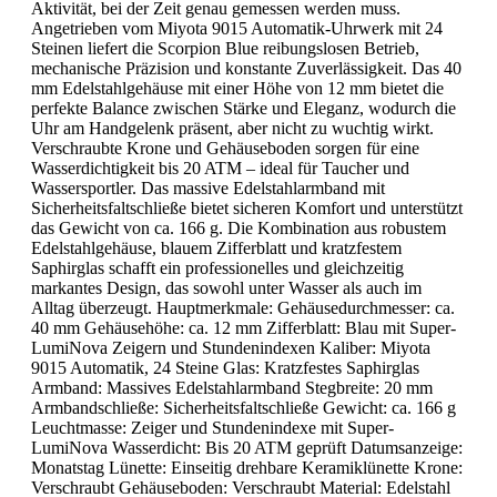
Aktivität, bei der Zeit genau gemessen werden muss.
Angetrieben vom Miyota 9015 Automatik-Uhrwerk mit 24
Steinen liefert die Scorpion Blue reibungslosen Betrieb,
mechanische Präzision und konstante Zuverlässigkeit. Das 40
mm Edelstahlgehäuse mit einer Höhe von 12 mm bietet die
perfekte Balance zwischen Stärke und Eleganz, wodurch die
Uhr am Handgelenk präsent, aber nicht zu wuchtig wirkt.
Verschraubte Krone und Gehäuseboden sorgen für eine
Wasserdichtigkeit bis 20 ATM – ideal für Taucher und
Wassersportler. Das massive Edelstahlarmband mit
Sicherheitsfaltschließe bietet sicheren Komfort und unterstützt
das Gewicht von ca. 166 g. Die Kombination aus robustem
Edelstahlgehäuse, blauem Zifferblatt und kratzfestem
Saphirglas schafft ein professionelles und gleichzeitig
markantes Design, das sowohl unter Wasser als auch im
Alltag überzeugt. Hauptmerkmale: Gehäusedurchmesser: ca.
40 mm Gehäusehöhe: ca. 12 mm Zifferblatt: Blau mit Super-
LumiNova Zeigern und Stundenindexen Kaliber: Miyota
9015 Automatik, 24 Steine Glas: Kratzfestes Saphirglas
Armband: Massives Edelstahlarmband Stegbreite: 20 mm
Armbandschließe: Sicherheitsfaltschließe Gewicht: ca. 166 g
Leuchtmasse: Zeiger und Stundenindexe mit Super-
LumiNova Wasserdicht: Bis 20 ATM geprüft Datumsanzeige:
Monatstag Lünette: Einseitig drehbare Keramiklünette Krone:
Verschraubt Gehäuseboden: Verschraubt Material: Edelstahl