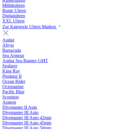
Kinderuhren
Militäruhren
Bunte Uhren
Digitaluhren
XXL Uhren
Zur Kategorie Uhren Marken
Audaz
Abyss
Barracuda
Sea Armour
Audaz Sea Ranger GMT
Seafarer
King Ray
Predator II
Ocean Rider
Octomarine
Pacific Blue
Scorpion
Aragon
Divemaster II Auto
Divemaster III Auto
Divemaster III Auto 42mm
Divemaster III Auto 45mm
Divemaster III Auto 50mm