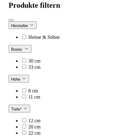
Produkte filtern
Hersteller
Heisse & Söhne
Breite:
30 cm
33 cm
Höhe
8 cm
11 cm
Tiefe*
12 cm
20 cm
22 cm