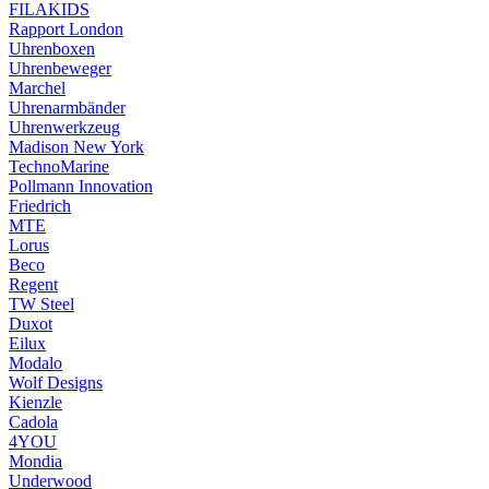
FILAKIDS
Rapport London
Uhrenboxen
Uhrenbeweger
Marchel
Uhrenarmbänder
Uhrenwerkzeug
Madison New York
TechnoMarine
Pollmann Innovation
Friedrich
MTE
Lorus
Beco
Regent
TW Steel
Duxot
Eilux
Modalo
Wolf Designs
Kienzle
Cadola
4YOU
Mondia
Underwood