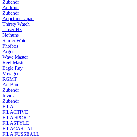
Zubehör
Android
Zubehör
Appetime Japan
Thirsty Watch
Traser H3
Nethuns
Strider Watch
Phoibos
Argo
Wave Master
Reef Master
Eagle Ray
Voyager
RGMT
Air Blue
Zubehör
Invicta
Zubehör
FILA
FILACTIVE
FILA SPORT
FILASTYLE
FILACASUAL
FILA FUSSBALL