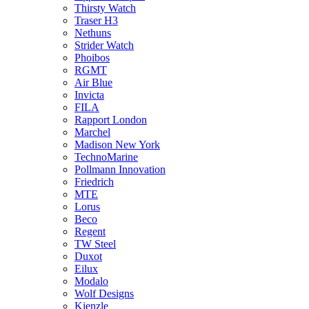
Thirsty Watch
Traser H3
Nethuns
Strider Watch
Phoibos
RGMT
Air Blue
Invicta
FILA
Rapport London
Marchel
Madison New York
TechnoMarine
Pollmann Innovation
Friedrich
MTE
Lorus
Beco
Regent
TW Steel
Duxot
Eilux
Modalo
Wolf Designs
Kienzle