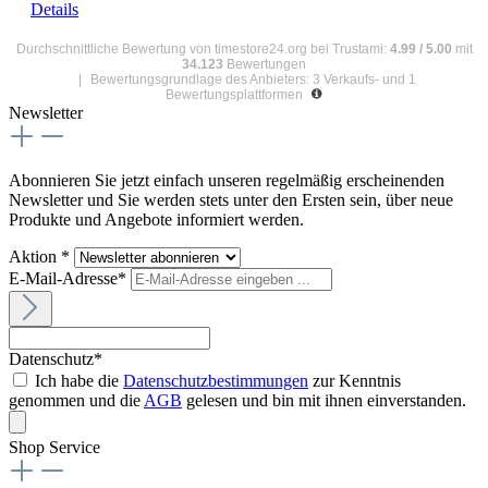
Details
Durchschnittliche Bewertung von
timestore24.org
bei Trustami:
4.99
/
5.00
mit
34.123
Bewertungen
|
Bewertungsgrundlage des Anbieters: 3 Verkaufs- und 1
Bewertungsplattformen
Newsletter
Abonnieren Sie jetzt einfach unseren regelmäßig erscheinenden
Newsletter und Sie werden stets unter den Ersten sein, über neue
Produkte und Angebote informiert werden.
Aktion *
E-Mail-Adresse*
Datenschutz*
Ich habe die
Datenschutzbestimmungen
zur Kenntnis
genommen und die
AGB
gelesen und bin mit ihnen einverstanden.
Shop Service