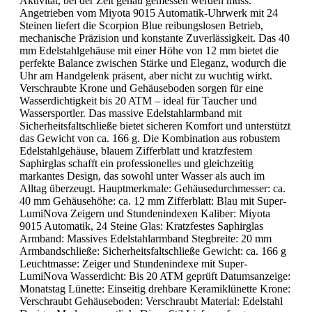
Aktivität, bei der Zeit genau gemessen werden muss.
Angetrieben vom Miyota 9015 Automatik-Uhrwerk mit 24
Steinen liefert die Scorpion Blue reibungslosen Betrieb,
mechanische Präzision und konstante Zuverlässigkeit. Das 40
mm Edelstahlgehäuse mit einer Höhe von 12 mm bietet die
perfekte Balance zwischen Stärke und Eleganz, wodurch die
Uhr am Handgelenk präsent, aber nicht zu wuchtig wirkt.
Verschraubte Krone und Gehäuseboden sorgen für eine
Wasserdichtigkeit bis 20 ATM – ideal für Taucher und
Wassersportler. Das massive Edelstahlarmband mit
Sicherheitsfaltschließe bietet sicheren Komfort und unterstützt
das Gewicht von ca. 166 g. Die Kombination aus robustem
Edelstahlgehäuse, blauem Zifferblatt und kratzfestem
Saphirglas schafft ein professionelles und gleichzeitig
markantes Design, das sowohl unter Wasser als auch im
Alltag überzeugt. Hauptmerkmale: Gehäusedurchmesser: ca.
40 mm Gehäusehöhe: ca. 12 mm Zifferblatt: Blau mit Super-
LumiNova Zeigern und Stundenindexen Kaliber: Miyota
9015 Automatik, 24 Steine Glas: Kratzfestes Saphirglas
Armband: Massives Edelstahlarmband Stegbreite: 20 mm
Armbandschließe: Sicherheitsfaltschließe Gewicht: ca. 166 g
Leuchtmasse: Zeiger und Stundenindexe mit Super-
LumiNova Wasserdicht: Bis 20 ATM geprüft Datumsanzeige:
Monatstag Lünette: Einseitig drehbare Keramiklünette Krone:
Verschraubt Gehäuseboden: Verschraubt Material: Edelstahl