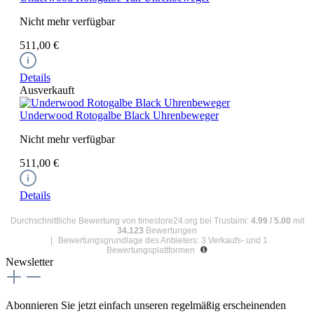
Nicht mehr verfügbar
511,00 €
Details
Ausverkauft
Underwood Rotogalbe Black Uhrenbeweger
Nicht mehr verfügbar
511,00 €
Details
Durchschnittliche Bewertung von
timestore24.org
bei Trustami:
4.99
/
5.00
mit
34.123
Bewertungen
|
Bewertungsgrundlage des Anbieters: 3 Verkaufs- und 1
Bewertungsplattformen
Newsletter
Abonnieren Sie jetzt einfach unseren regelmäßig erscheinenden