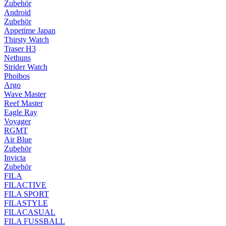
Zubehör
Android
Zubehör
Appetime Japan
Thirsty Watch
Traser H3
Nethuns
Strider Watch
Phoibos
Argo
Wave Master
Reef Master
Eagle Ray
Voyager
RGMT
Air Blue
Zubehör
Invicta
Zubehör
FILA
FILACTIVE
FILA SPORT
FILASTYLE
FILACASUAL
FILA FUSSBALL