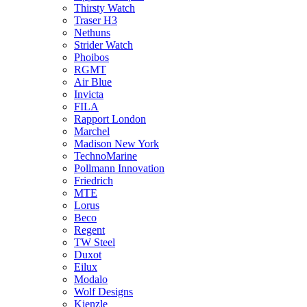
Thirsty Watch
Traser H3
Nethuns
Strider Watch
Phoibos
RGMT
Air Blue
Invicta
FILA
Rapport London
Marchel
Madison New York
TechnoMarine
Pollmann Innovation
Friedrich
MTE
Lorus
Beco
Regent
TW Steel
Duxot
Eilux
Modalo
Wolf Designs
Kienzle