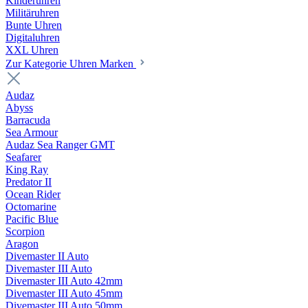
Kinderuhren
Militäruhren
Bunte Uhren
Digitaluhren
XXL Uhren
Zur Kategorie Uhren Marken
Audaz
Abyss
Barracuda
Sea Armour
Audaz Sea Ranger GMT
Seafarer
King Ray
Predator II
Ocean Rider
Octomarine
Pacific Blue
Scorpion
Aragon
Divemaster II Auto
Divemaster III Auto
Divemaster III Auto 42mm
Divemaster III Auto 45mm
Divemaster III Auto 50mm