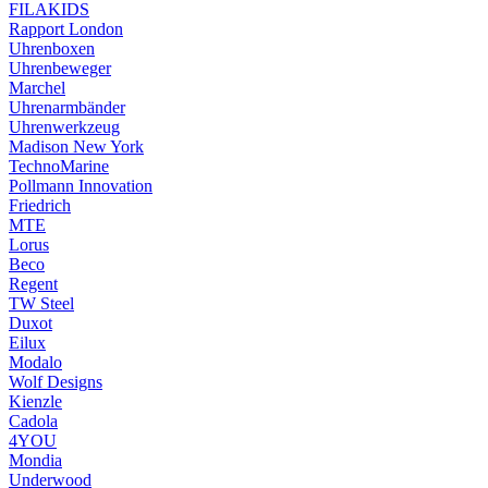
FILAKIDS
Rapport London
Uhrenboxen
Uhrenbeweger
Marchel
Uhrenarmbänder
Uhrenwerkzeug
Madison New York
TechnoMarine
Pollmann Innovation
Friedrich
MTE
Lorus
Beco
Regent
TW Steel
Duxot
Eilux
Modalo
Wolf Designs
Kienzle
Cadola
4YOU
Mondia
Underwood