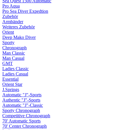
Sea Quest 1500 Automatic
Pro Aqua
Pro Sea Diver Expedtion
Zubehör
Armbänder
Weiteres Zubehör
Orient
Deep Mako Diver
Sporty
Chronograph
Man Classic
Man Casual
GMT
Ladies Classic
Ladies Casual
Essential
Orient Star
J.Springs
Automatic "J"-Sports
Authentic "J"-Sports
Automatic "J"-Classic
Sporty Chronograph
Competitive Chronograph
70' Automatic Sports
70' Center Chronograph