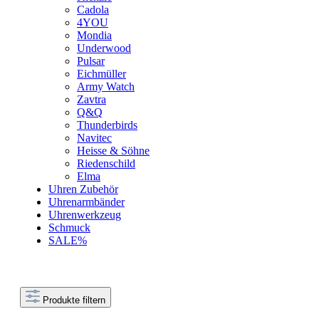
Cadola
4YOU
Mondia
Underwood
Pulsar
Eichmüller
Army Watch
Zavtra
Q&Q
Thunderbirds
Navitec
Heisse & Söhne
Riedenschild
Elma
Uhren Zubehör
Uhrenarmbänder
Uhrenwerkzeug
Schmuck
SALE%
Produkte filtern