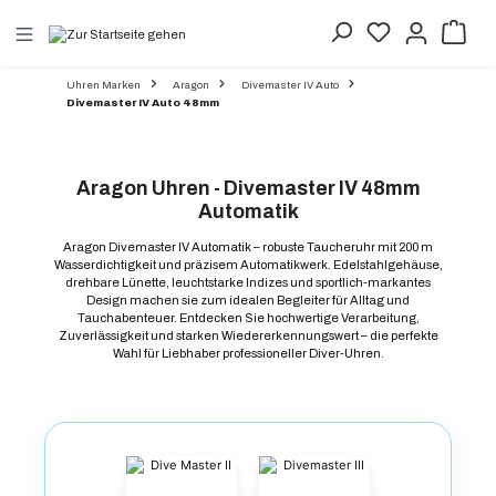
alt springen
Uhren Marken
Aragon
Divemaster IV Auto
Divemaster IV Auto 48mm
Aragon Uhren - Divemaster IV 48mm
Automatik
Aragon Divemaster IV Automatik – robuste Taucheruhr mit 200 m
Wasserdichtigkeit und präzisem Automatikwerk. Edelstahlgehäuse,
drehbare Lünette, leuchtstarke Indizes und sportlich-markantes
Design machen sie zum idealen Begleiter für Alltag und
Tauchabenteuer. Entdecken Sie hochwertige Verarbeitung,
Zuverlässigkeit und starken Wiedererkennungswert – die perfekte
Wahl für Liebhaber professioneller Diver-Uhren.