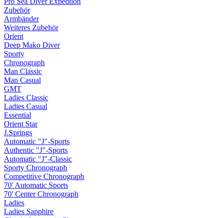
Pro Sea Diver Expedtion
Zubehör
Armbänder
Weiteres Zubehör
Orient
Deep Mako Diver
Sporty
Chronograph
Man Classic
Man Casual
GMT
Ladies Classic
Ladies Casual
Essential
Orient Star
J.Springs
Automatic "J"-Sports
Authentic "J"-Sports
Automatic "J"-Classic
Sporty Chronograph
Competitive Chronograph
70' Automatic Sports
70' Center Chronograph
Ladies
Ladies Sapphire