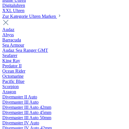
Bunte Uhren
Digitaluhren
XXL Uhren
Zur Kategorie Uhren Marken
Audaz
Abyss
Barracuda
Sea Armour
Audaz Sea Ranger GMT
Seafarer
King Ray
Predator II
Ocean Rider
Octomarine
Pacific Blue
Scorpion
Aragon
Divemaster II Auto
Divemaster III Auto
Divemaster III Auto 42mm
Divemaster III Auto 45mm
Divemaster III Auto 50mm
Divemaster IV Auto
Divemaster IV Auto 42mm