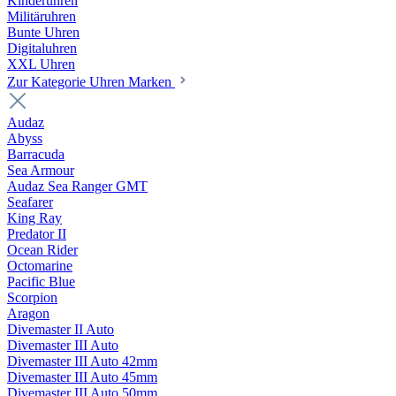
Kinderuhren
Militäruhren
Bunte Uhren
Digitaluhren
XXL Uhren
Zur Kategorie Uhren Marken
Audaz
Abyss
Barracuda
Sea Armour
Audaz Sea Ranger GMT
Seafarer
King Ray
Predator II
Ocean Rider
Octomarine
Pacific Blue
Scorpion
Aragon
Divemaster II Auto
Divemaster III Auto
Divemaster III Auto 42mm
Divemaster III Auto 45mm
Divemaster III Auto 50mm