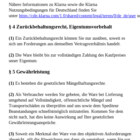
Nähere Informationen zu Klarna sowie die Klarna
Nutzungsbedingungen für Deutschland finden Sie
unter
https://cdn.klarna.com/1.0/shared/content/legal/terms/0/de_de/user
u
§ 4 Zurückbehaltungsrecht
, Eigentumsvorbehalt
(1)
Ein Zurückbehaltungsrecht können Sie nur ausüben, soweit es
sich um Forderungen aus demselben Vertragsverhältnis handelt.
(2)
Die Ware bleibt bis zur vollständigen Zahlung des Kaufpreises
unser Eigentum.
§ 5 Gewährleistung
(1)
Es bestehen die gesetzlichen Mängelhaftungsrechte.
(2)
Als Verbraucher werden Sie gebeten, die Ware bei Lieferung
umgehend auf Vollständigkeit, offensichtliche Mängel und
Transportschäden zu überprüfen und uns sowie dem Spediteur
Beanstandungen schnellstmöglich mitzuteilen. Kommen Sie dem
nicht nach, hat dies keine Auswirkung auf Ihre gesetzlichen
Gewährleistungsansprüche.
(3)
Soweit ein Merkmal der Ware von den objektiven Anforderungen
abweicht, gilt die Abweichung nur dann als vereinbart, wenn Sie vor