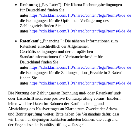
Rechnung
(„Pay Later“): Die Klarna Rechnungsbedingungen
für Deutschland finden Sie
unter
https://cdn.klarna.com/1.0/shared/content/legal/terms/0/de_de
die Bedingungen für die Option zur Verlängerung des
Zahlungsziels finden Sie
unter
https://cdn.klarna.com/1.0/shared/content/legal/terms/0/de_d
Ratenkauf
(„Financing“): Die näheren Informationen zum
Ratenkauf einschließlich der Allgemeinen
Geschäftsbedingungen und der europäischen
Standardinformationen für Verbraucherkredite für
Deutschland finden Sie
unter
https://cdn.klarna.com/1.0/shared/content/legal/terms/0/de_d
die Bedingungen für die Zahlungsoption „Bezahle in 3 Raten“
finden Sie
unter
https://cdn.klarna.com/1.0/shared/content/legal/terms/0/de_de
Die Nutzung der Zahlungsarten Rechnung und/ oder Ratenkauf und/
oder Lastschrift setzt eine positive Bonitätsprüfung voraus. Insofern
leiten wir Ihre Daten im Rahmen der Kaufanbahnung und
Abwicklung des Kaufvertrages an Klarna zum Zwecke der Adress-
und Bonitätsprüfung weiter. Bitte haben Sie Verständnis dafür, dass
wir Ihnen nur diejenigen Zahlarten anbieten können, die aufgrund
der Ergebnisse der Bonitätsprüfung zulässig sind.