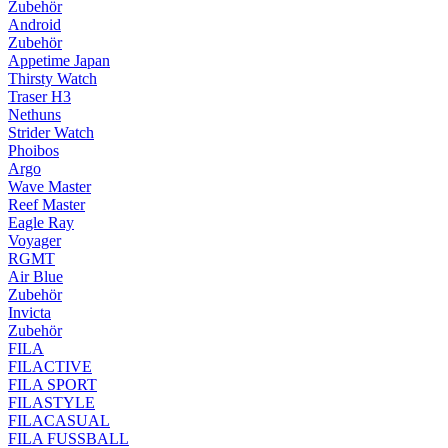
Zubehör
Android
Zubehör
Appetime Japan
Thirsty Watch
Traser H3
Nethuns
Strider Watch
Phoibos
Argo
Wave Master
Reef Master
Eagle Ray
Voyager
RGMT
Air Blue
Zubehör
Invicta
Zubehör
FILA
FILACTIVE
FILA SPORT
FILASTYLE
FILACASUAL
FILA FUSSBALL