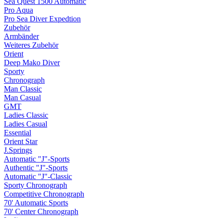
Sea Quest 1500 Automatic
Pro Aqua
Pro Sea Diver Expedtion
Zubehör
Armbänder
Weiteres Zubehör
Orient
Deep Mako Diver
Sporty
Chronograph
Man Classic
Man Casual
GMT
Ladies Classic
Ladies Casual
Essential
Orient Star
J.Springs
Automatic "J"-Sports
Authentic "J"-Sports
Automatic "J"-Classic
Sporty Chronograph
Competitive Chronograph
70' Automatic Sports
70' Center Chronograph