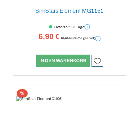
SimStars Element MG1161
Lieferzeit 1-3 Tage
6,90 €
19,49 €*
(64.6% gespart)
IN DEN WARENKORB
%