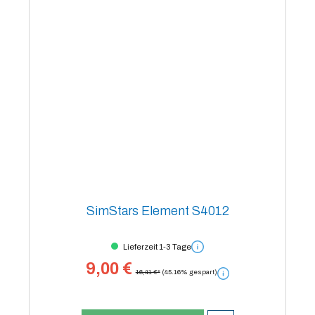
SimStars Element S4012
Lieferzeit 1-3 Tage
9,00 €
16,41 €*
(45.16% gespart)