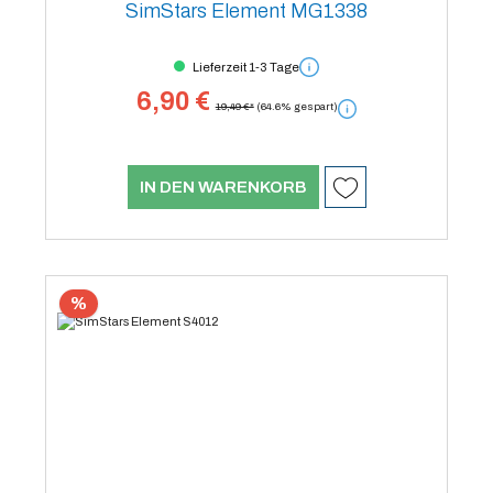
SimStars Element MG1338
Lieferzeit 1-3 Tage
6,90 €
19,49 €*
(64.6% gespart)
IN DEN WARENKORB
%