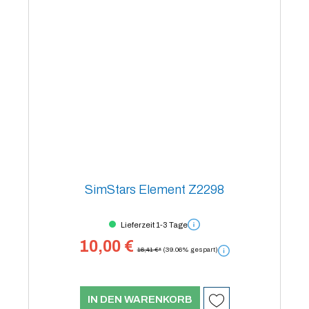
SimStars Element Z2298
Lieferzeit 1-3 Tage
10,00 €
16,41 €*
(39.06% gespart)
IN DEN WARENKORB