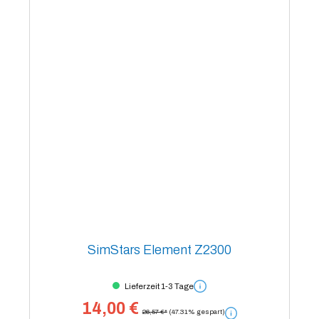
SimStars Element Z2300
Lieferzeit 1-3 Tage
14,00 €
26,57 €*
(47.31% gespart)