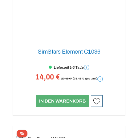
SimStars Element C1036
Lieferzeit 1-3 Tage
14,00 €
20,41 €*
(31.41% gespart)
IN DEN WARENKORB
%