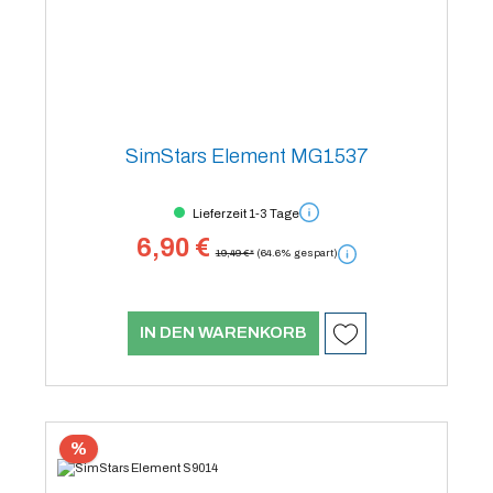
SimStars Element MG1537
Lieferzeit 1-3 Tage
6,90 €
19,49 €*
(64.6% gespart)
IN DEN WARENKORB
%