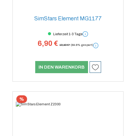
SimStars Element MG1177
Lieferzeit 1-3 Tage
6,90 €
19,49 €*
(64.6% gespart)
IN DEN WARENKORB
%