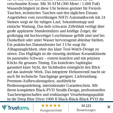
verschraubte Krone. Mit 30 ATM (300 Meter / 1.000 Fuß)
Wasserdichtigkeit ist diese Uhr bestens gerüstet für Freizeit-
Tauchen, technisches Tauchen und den täglichen Einsatz.
Angetrieben vom zuverlässigen NH35 Automatikwerk mit 24
Steinen sorgt sie für ruhigen Lauf, Sekundenstopp und
einfache Wartung. Das tiefe schwarze Zifferblatt verfügt über
große applizierte Stundenindizes und kräftige Zeiger, die
großzügig mit hochwertiger Leuchtmasse gefüllt sind und bei
Dunkelheit oder unter Wasser hervorragend ablesbar bleiben.
Ein praktisches Datumsfenster bei 3 Uhr sorgt für
Alltagstauglichkeit, ohne das klare Tool-Watch-Design zu
stören. Das Highlight ist die einseitig drehbare Keramiklünette
im passenden Schwarz – extrem kratzfest und mit präzisen
Klicks für genaues Timing. Ein kratzfestes Saphirglas
garantiert klare Sicht, der Sichtboden ermöglicht den Blick
auf das laufende Werk. Das integrierte Heliumventil macht sie
auch für technische Tauchgänge geeignet. Lieferumfang:
Premium-Aufbewahrungsbox, ausführliche
Bedienungsanleitung, internationaler Garantieschein. Mit
ihrem kompletten Black-PVD Stealth-Design, professionellen
Tauchereigenschaften und erstklassiger Verarbeitungsqualität
ist die Deep Blue Diver 1000 II Black-Black-Black PVD die
ideale Wahl für Taucher und Uhrenliebhaber, die ein
✕
markantes, kompromissloses All-Black-Zeitmessgerät suchen.
Lieferzeit 1-3 Tage