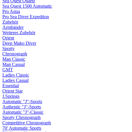
Sea Quest Quartz
Sea Quest 1500 Automatic
Pro Aqua
Pro Sea Diver Expedtion
Zubehör
Armbänder
Weiteres Zubehör
Orient
Deep Mako Diver
Sporty
Chronograph
Man Classic
Man Casual
GMT
Ladies Classic
Ladies Casual
Essential
Orient Star
J.Springs
Automatic "J"-Sports
Authentic "J"-Sports
Automatic "J"-Classic
Sporty Chronograph
Competitive Chronograph
70' Automatic Sports