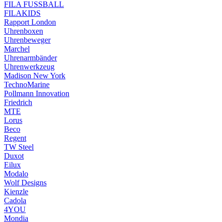
FILA FUSSBALL
FILAKIDS
Rapport London
Uhrenboxen
Uhrenbeweger
Marchel
Uhrenarmbänder
Uhrenwerkzeug
Madison New York
TechnoMarine
Pollmann Innovation
Friedrich
MTE
Lorus
Beco
Regent
TW Steel
Duxot
Eilux
Modalo
Wolf Designs
Kienzle
Cadola
4YOU
Mondia