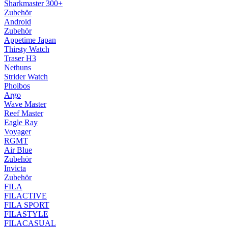
Sharkmaster 300+
Zubehör
Android
Zubehör
Appetime Japan
Thirsty Watch
Traser H3
Nethuns
Strider Watch
Phoibos
Argo
Wave Master
Reef Master
Eagle Ray
Voyager
RGMT
Air Blue
Zubehör
Invicta
Zubehör
FILA
FILACTIVE
FILA SPORT
FILASTYLE
FILACASUAL