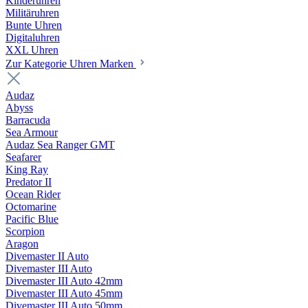
Kinderuhren
Militäruhren
Bunte Uhren
Digitaluhren
XXL Uhren
Zur Kategorie Uhren Marken
Audaz
Abyss
Barracuda
Sea Armour
Audaz Sea Ranger GMT
Seafarer
King Ray
Predator II
Ocean Rider
Octomarine
Pacific Blue
Scorpion
Aragon
Divemaster II Auto
Divemaster III Auto
Divemaster III Auto 42mm
Divemaster III Auto 45mm
Divemaster III Auto 50mm