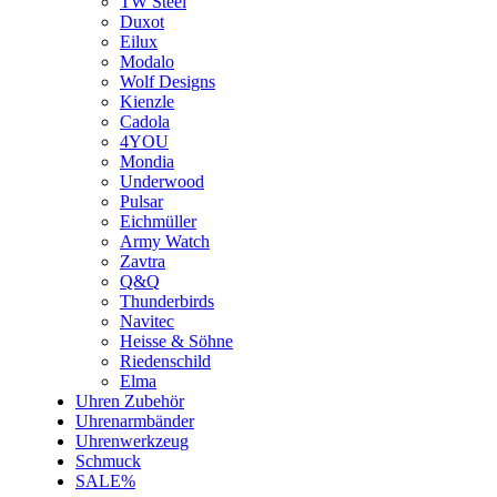
TW Steel
Duxot
Eilux
Modalo
Wolf Designs
Kienzle
Cadola
4YOU
Mondia
Underwood
Pulsar
Eichmüller
Army Watch
Zavtra
Q&Q
Thunderbirds
Navitec
Heisse & Söhne
Riedenschild
Elma
Uhren Zubehör
Uhrenarmbänder
Uhrenwerkzeug
Schmuck
SALE%