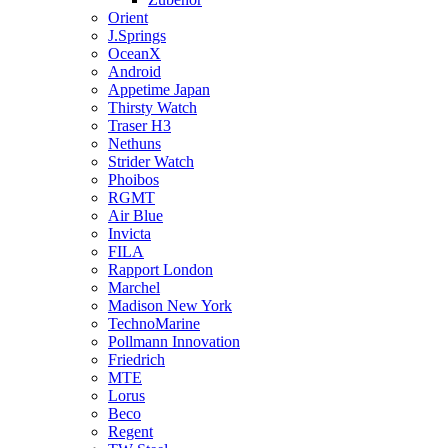
Orient
J.Springs
OceanX
Android
Appetime Japan
Thirsty Watch
Traser H3
Nethuns
Strider Watch
Phoibos
RGMT
Air Blue
Invicta
FILA
Rapport London
Marchel
Madison New York
TechnoMarine
Pollmann Innovation
Friedrich
MTE
Lorus
Beco
Regent