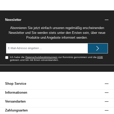
Newsletter
Abonnieren Sie jetzt einfach unseren regelmäßig erscheinenden
Newsletter und Sie werden stets unter den Ersten sein, über neue
Produkte und Angebote informiert werden.
E-
Mail-
Adresse*
Ich habe die
Datenschutzbestimmungen
zur Kenntnis genommen und die
AGB
gelesen und bin mit ihnen einverstanden.
Shop Service
Informationen
Versandarten
Zahlungsarten