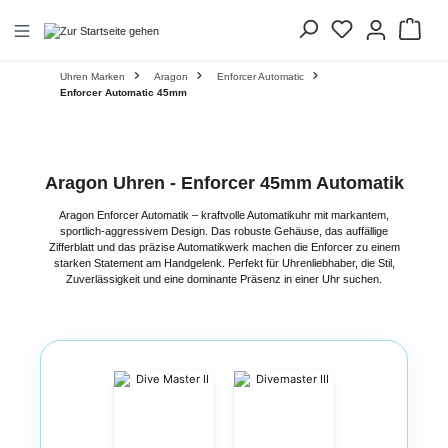
alt springen
Uhren Marken
Aragon
Enforcer Automatic
Enforcer Automatic 45mm
Aragon Uhren - Enforcer 45mm Automatik
Aragon Enforcer Automatik – kraftvolle Automatikuhr mit markantem,
sportlich-aggressivem Design. Das robuste Gehäuse, das auffällige
Zifferblatt und das präzise Automatikwerk machen die Enforcer zu einem
starken Statement am Handgelenk. Perfekt für Uhrenliebhaber, die Stil,
Zuverlässigkeit und eine dominante Präsenz in einer Uhr suchen.