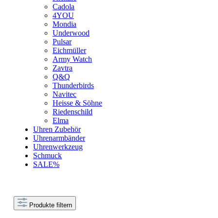
Cadola
4YOU
Mondia
Underwood
Pulsar
Eichmüller
Army Watch
Zavtra
Q&Q
Thunderbirds
Navitec
Heisse & Söhne
Riedenschild
Elma
Uhren Zubehör
Uhrenarmbänder
Uhrenwerkzeug
Schmuck
SALE%
Produkte filtern