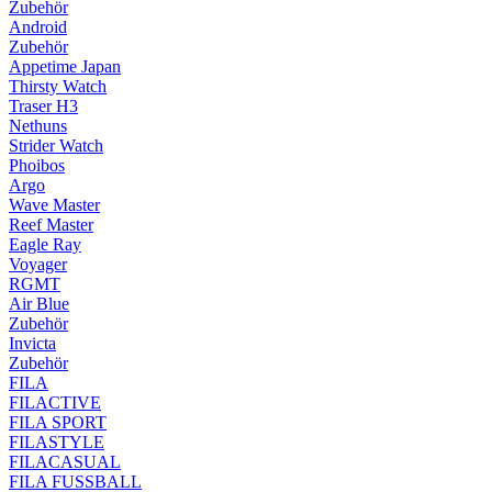
Zubehör
Android
Zubehör
Appetime Japan
Thirsty Watch
Traser H3
Nethuns
Strider Watch
Phoibos
Argo
Wave Master
Reef Master
Eagle Ray
Voyager
RGMT
Air Blue
Zubehör
Invicta
Zubehör
FILA
FILACTIVE
FILA SPORT
FILASTYLE
FILACASUAL
FILA FUSSBALL