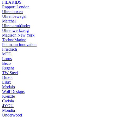
FILAKIDS
Rapport London
Uhrenboxen
Uhrenbeweger
Marchel
Uhrenarmbänder
Uhrenwerkzeug
Madison New York
TechnoMarine
Pollmann Innovation
Friedrich
MTE
Lorus
Beco
Regent
TW Steel
Duxot
Eilux
Modalo
Wolf Designs
Kienzle
Cadola
4YOU
Mondia
Underwood