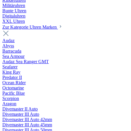
Kinderuhren
Militäruhren
Bunte Uhren
Digitaluhren
XXL Uhren
Zur Kategorie Uhren Marken
Audaz
Abyss
Barracuda
Sea Armour
Audaz Sea Ranger GMT
Seafarer
King Ray
Predator II
Ocean Rider
Octomarine
Pacific Blue
Scorpion
Aragon
Divemaster II Auto
Divemaster III Auto
Divemaster III Auto 42mm
Divemaster III Auto 45mm
Divemaster III Auto 50mm