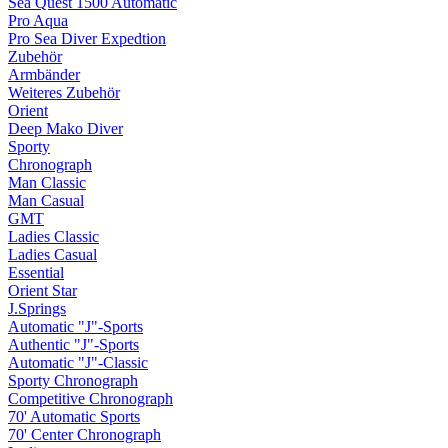
Sea Quest 1500 Automatic
Pro Aqua
Pro Sea Diver Expedtion
Zubehör
Armbänder
Weiteres Zubehör
Orient
Deep Mako Diver
Sporty
Chronograph
Man Classic
Man Casual
GMT
Ladies Classic
Ladies Casual
Essential
Orient Star
J.Springs
Automatic "J"-Sports
Authentic "J"-Sports
Automatic "J"-Classic
Sporty Chronograph
Competitive Chronograph
70' Automatic Sports
70' Center Chronograph