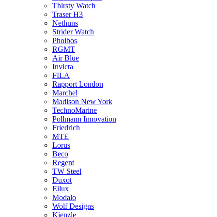
Thirsty Watch
Traser H3
Nethuns
Strider Watch
Phoibos
RGMT
Air Blue
Invicta
FILA
Rapport London
Marchel
Madison New York
TechnoMarine
Pollmann Innovation
Friedrich
MTE
Lorus
Beco
Regent
TW Steel
Duxot
Eilux
Modalo
Wolf Designs
Kienzle