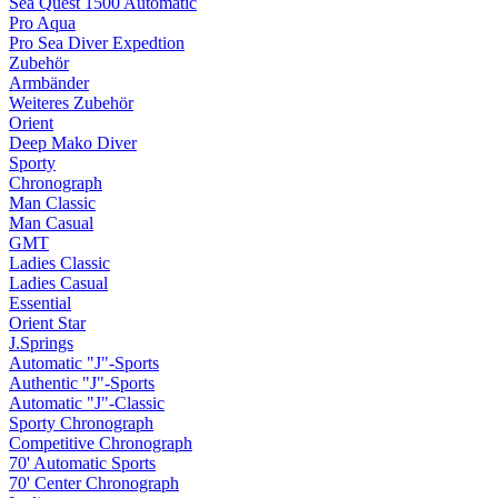
Sea Quest 1500 Automatic
Pro Aqua
Pro Sea Diver Expedtion
Zubehör
Armbänder
Weiteres Zubehör
Orient
Deep Mako Diver
Sporty
Chronograph
Man Classic
Man Casual
GMT
Ladies Classic
Ladies Casual
Essential
Orient Star
J.Springs
Automatic "J"-Sports
Authentic "J"-Sports
Automatic "J"-Classic
Sporty Chronograph
Competitive Chronograph
70' Automatic Sports
70' Center Chronograph