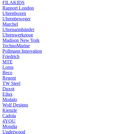
FILAKIDS
Rapport London
Uhrenboxen
Uhrenbeweger
Marchel
Uhrenarmbänder
Uhrenwerkzeug
Madison New York
TechnoMarine
Pollmann Innovation
Friedrich
MTE
Lorus
Beco
Regent
TW Steel
Duxot
Eilux
Modalo
Wolf Designs
Kienzle
Cadola
4YOU
Mondia
Underwood