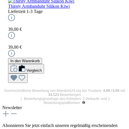
Thirsty Armbanduhr Silikon Kiwi
Lieferzeit 1-3 Tage
39,00 €
39,00 €
In den Warenkorb
Vergleich
Durchschnittliche Bewertung von
timestore24.org
bei Trustami:
4.99
/
5.00
mit
34.123
Bewertungen
|
Bewertungsgrundlage des Anbieters: 3 Verkaufs- und 1
Bewertungsplattformen
Newsletter
Abonnieren Sie jetzt einfach unseren regelmäßig erscheinenden