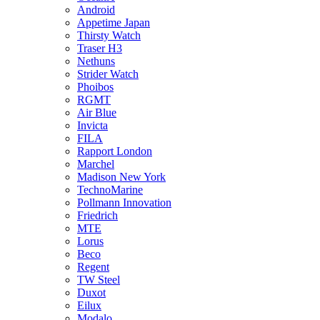
Android
Appetime Japan
Thirsty Watch
Traser H3
Nethuns
Strider Watch
Phoibos
RGMT
Air Blue
Invicta
FILA
Rapport London
Marchel
Madison New York
TechnoMarine
Pollmann Innovation
Friedrich
MTE
Lorus
Beco
Regent
TW Steel
Duxot
Eilux
Modalo