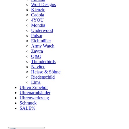
Wolf Designs
Kienzle
Cadola
4YOU
Mondia
Underwood
Pulsar
Eichmüller
Army Watch
Zavtra
Q&Q
Thunderbirds
Navitec
Heisse & Söhne
Riedenschild
Elma
Uhren Zubehör
Uhrenarmbänder
Uhrenwerkzeug
Schmuck
SALE%