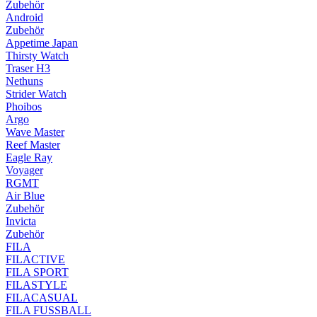
Zubehör
Android
Zubehör
Appetime Japan
Thirsty Watch
Traser H3
Nethuns
Strider Watch
Phoibos
Argo
Wave Master
Reef Master
Eagle Ray
Voyager
RGMT
Air Blue
Zubehör
Invicta
Zubehör
FILA
FILACTIVE
FILA SPORT
FILASTYLE
FILACASUAL
FILA FUSSBALL