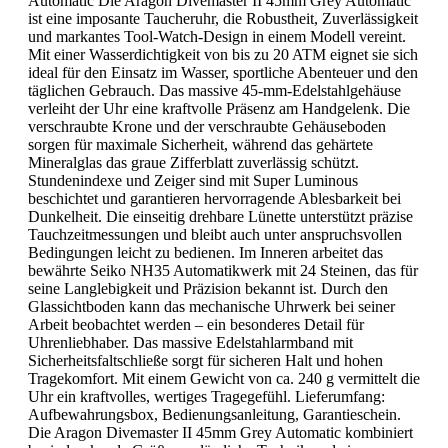
Automatic Die Aragon Divemaster II 45mm Grey Automatic
ist eine imposante Taucheruhr, die Robustheit, Zuverlässigkeit
und markantes Tool-Watch-Design in einem Modell vereint.
Mit einer Wasserdichtigkeit von bis zu 20 ATM eignet sie sich
ideal für den Einsatz im Wasser, sportliche Abenteuer und den
täglichen Gebrauch. Das massive 45-mm-Edelstahlgehäuse
verleiht der Uhr eine kraftvolle Präsenz am Handgelenk. Die
verschraubte Krone und der verschraubte Gehäuseboden
sorgen für maximale Sicherheit, während das gehärtete
Mineralglas das graue Zifferblatt zuverlässig schützt.
Stundenindexe und Zeiger sind mit Super Luminous
beschichtet und garantieren hervorragende Ablesbarkeit bei
Dunkelheit. Die einseitig drehbare Lünette unterstützt präzise
Tauchzeitmessungen und bleibt auch unter anspruchsvollen
Bedingungen leicht zu bedienen. Im Inneren arbeitet das
bewährte Seiko NH35 Automatikwerk mit 24 Steinen, das für
seine Langlebigkeit und Präzision bekannt ist. Durch den
Glassichtboden kann das mechanische Uhrwerk bei seiner
Arbeit beobachtet werden – ein besonderes Detail für
Uhrenliebhaber. Das massive Edelstahlarmband mit
Sicherheitsfaltschließe sorgt für sicheren Halt und hohen
Tragekomfort. Mit einem Gewicht von ca. 240 g vermittelt die
Uhr ein kraftvolles, wertiges Tragegefühl. Lieferumfang:
Aufbewahrungsbox, Bedienungsanleitung, Garantieschein.
Die Aragon Divemaster II 45mm Grey Automatic kombiniert