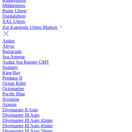
Kinderuhren
Militäruhren
Bunte Uhren
Digitaluhren
XXL Uhren
Zur Kategorie Uhren Marken
Audaz
Abyss
Barracuda
Sea Armour
Audaz Sea Ranger GMT
Seafarer
King Ray
Predator II
Ocean Rider
Octomarine
Pacific Blue
Scorpion
Aragon
Divemaster II Auto
Divemaster III Auto
Divemaster III Auto 42mm
Divemaster III Auto 45mm
Divemaster III Auto 50mm