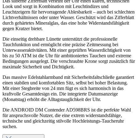
Das silberne Zifferblatt verleiht der Uhr einen klaren, technischen
Look und sorgt in Kombination mit Leuchtindizes und
Leuchtzeigern für hervorragende Ablesbarkeit – auch bei schlechten
Lichtverhältnissen oder unter Wasser. Geschützt wird das Zifferblatt
durch gehärtetes Mineralglas, das eine hohe Widerstandsfähigkeit
gegen Kratzer bietet.
Die einseitig drehbare Lünette unterstützt die professionelle
Tauchfunktion und ermöglicht eine präzise Zeitmessung bei
Unterwasseraktivitäten. Mit einer geprüften Wasserdichtigkeit von
bis zu 50 ATM ist die Uhr für ambitioniertes Tauchen und extreme
Bedingungen ausgelegt. Die verschraubte Krone sorgt zusätzlich für
maximale Sicherheit und Dichtigkeit.
Das massive Edelstahlarmband mit Sicherheitsfaltschließe garantiert
einen stabilen und komfortablen Sitz, selbst bei hoher Belastung.
Mit einer Stegbreite von 24 mm fügt es sich harmonisch in das
kraftvolle Gesamtdesign ein. Die integrierte Datumsanzeige
(Monatstag) erhöht die Alltagstauglichkeit der Uhr.
Die ANDROID DM Contender AD598BRS ist die perfekte Wahl
für anspruchsvolle Nutzer, die eine extrem widerstandsfähige,
technische und gleichzeitig stilvolle Hochleistungs-Taucheruhr
suchen.