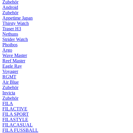
Zubehör
Android
Zubehör
Appetime Japan
Thirsty Watch
Traser H3
Nethuns
Strider Watch
Phoibos
Argo
Wave Master
Reef Master
Eagle Ray
Voyager
RGMT
Air Blue
Zubehör
Invicta
Zubehör
FILA
FILACTIVE
FILA SPORT
FILASTYLE
FILACASUAL
FILA FUSSBALL