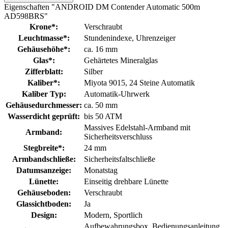
Eigenschaften "ANDROID DM Contender Automatic 500m
AD598BRS"
Krone*:
Verschraubt
Leuchtmasse*:
Stundenindexe
, Uhrenzeiger
Gehäusehöhe*:
ca. 16 mm
Glas*:
Gehärtetes Mineralglas
Zifferblatt:
Silber
Kaliber*:
Miyota 9015, 24 Steine Automatik
Kaliber Typ:
Automatik-Uhrwerk
Gehäusedurchmesser:
ca. 50 mm
Wasserdicht geprüft:
bis 50 ATM
Massives Edelstahl-Armband mit
Armband:
Sicherheitsverschluss
Stegbreite*:
24 mm
Armbandschließe:
Sicherheitsfaltschließe
Datumsanzeige:
Monatstag
Lünette:
Einseitig drehbare Lünette
Gehäuseboden:
Verschraubt
Glassichtboden:
Ja
Design:
Modern
, Sportlich
Aufbewahrungsbox
, Bedienungsanleitung
,