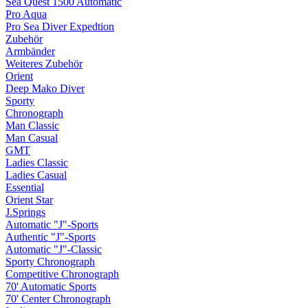
Sea Quest 1500 Automatic
Pro Aqua
Pro Sea Diver Expedtion
Zubehör
Armbänder
Weiteres Zubehör
Orient
Deep Mako Diver
Sporty
Chronograph
Man Classic
Man Casual
GMT
Ladies Classic
Ladies Casual
Essential
Orient Star
J.Springs
Automatic "J"-Sports
Authentic "J"-Sports
Automatic "J"-Classic
Sporty Chronograph
Competitive Chronograph
70' Automatic Sports
70' Center Chronograph