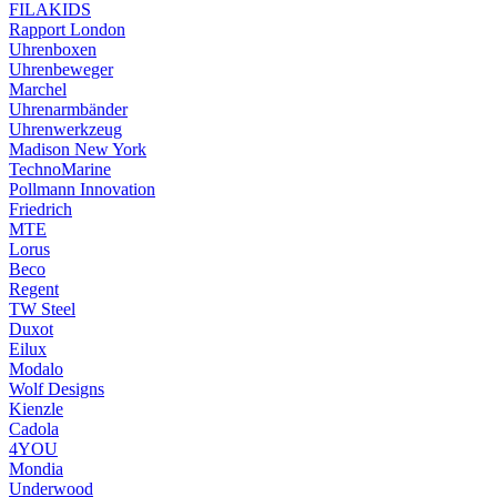
FILAKIDS
Rapport London
Uhrenboxen
Uhrenbeweger
Marchel
Uhrenarmbänder
Uhrenwerkzeug
Madison New York
TechnoMarine
Pollmann Innovation
Friedrich
MTE
Lorus
Beco
Regent
TW Steel
Duxot
Eilux
Modalo
Wolf Designs
Kienzle
Cadola
4YOU
Mondia
Underwood