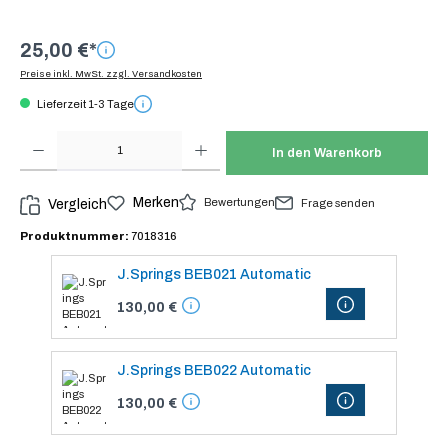
25,00 €*
Preise inkl. MwSt. zzgl. Versandkosten
Lieferzeit 1-3 Tage
Produkt Anzahl: Gib den gewünschten Wert ein oder benutze die Schaltflächen um die Anzah
In den Warenkorb
Merken
Bewertungen
Vergleich
Frage senden
Produktnummer:
7018316
J.Springs BEB021 Automatic
DETAILS
130,00 €
J.Springs BEB022 Automatic
DETAILS
130,00 €