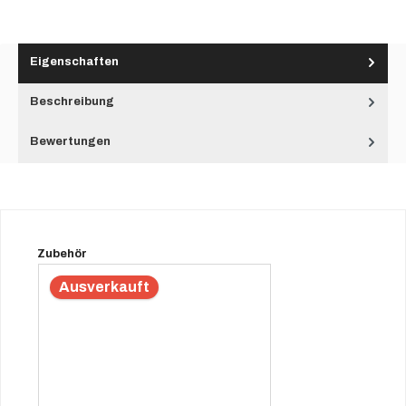
Eigenschaften
Beschreibung
Bewertungen
Produktgalerie überspringen
Zubehör
Ausverkauft