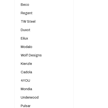
Beco
Regent
TW Steel
Duxot
Eilux
Modalo
Wolf Designs
Kienzle
Cadola
4YOU
Mondia
Underwood
Pulsar