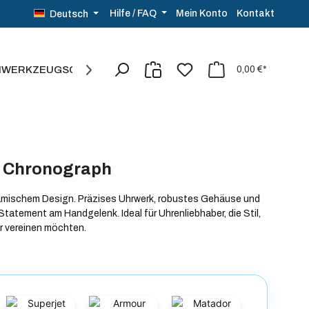
Kontakt
Hilfe / FAQ
Mein Konto
Deutsch
NWERKZEUG
SCHMUCK
SALE%
0,00 €*
r Chronograph
amischem Design.
Präzises Uhrwerk, robustes Gehäuse und
tatement am Handgelenk. Ideal für Uhrenliebhaber, die Stil,
hr vereinen möchten.