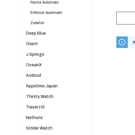
Parma Automatic
Enforcer Automatic
Zubehör
Deep Blue
K
Orient
J.Springs
OceanX
Android
Appetime Japan
Thirsty Watch
Traser H3
Nethuns
Strider Watch