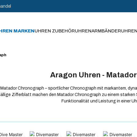
handel
HREN MARKEN
UHREN ZUBEHÖR
UHRENARMBÄNDER
UHRE
aph
Aragon Uhren - Matado
Matador Chronograph – sportlicher Chronograph mit markantem, dyn
fällige Zifferblatt machen den Matador Chronograph zu einem starken S
Funktionalität und Leistung in einer U