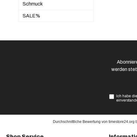
Schmuck
SALE%
Abonniere
werden stet
Ich habe di
einverstand
Durchschnittliche Bewertung von
timestore24.org
Shop Service
Informati