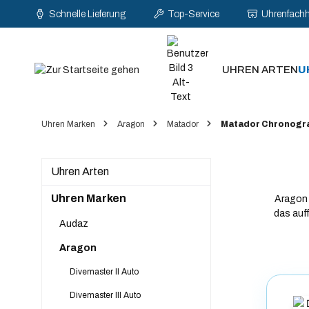
Schnelle Lieferung
Top-Service
Uhrenfach
pringen
Zur Hauptnavigation springen
UHREN ARTEN
U
Uhren Marken
Aragon
Matador
Matador Chronogr
Uhren Arten
Uhren Marken
Aragon 
das auf
Audaz
Aragon
Divemaster II Auto
Divemaster III Auto