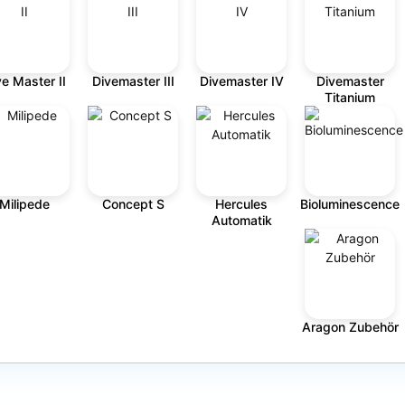
ve Master II
Divemaster III
Divemaster IV
Divemaster
Titanium
Milipede
Concept S
Hercules
Bioluminescence
Automatik
Aragon Zubehör