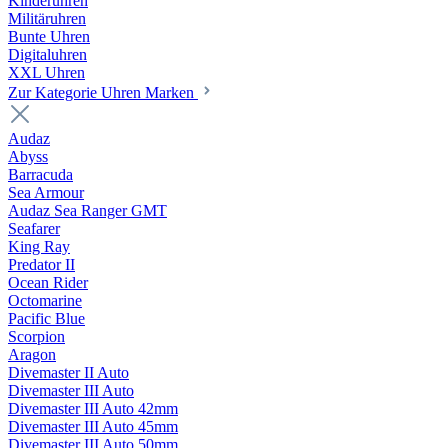
Kinderuhren
Militäruhren
Bunte Uhren
Digitaluhren
XXL Uhren
Zur Kategorie Uhren Marken
Audaz
Abyss
Barracuda
Sea Armour
Audaz Sea Ranger GMT
Seafarer
King Ray
Predator II
Ocean Rider
Octomarine
Pacific Blue
Scorpion
Aragon
Divemaster II Auto
Divemaster III Auto
Divemaster III Auto 42mm
Divemaster III Auto 45mm
Divemaster III Auto 50mm