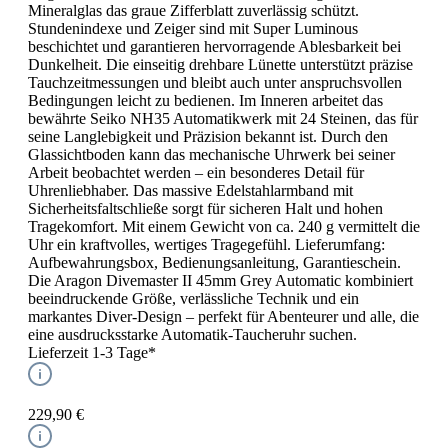
Mineralglas das graue Zifferblatt zuverlässig schützt.
Stundenindexe und Zeiger sind mit Super Luminous
beschichtet und garantieren hervorragende Ablesbarkeit bei
Dunkelheit. Die einseitig drehbare Lünette unterstützt präzise
Tauchzeitmessungen und bleibt auch unter anspruchsvollen
Bedingungen leicht zu bedienen. Im Inneren arbeitet das
bewährte Seiko NH35 Automatikwerk mit 24 Steinen, das für
seine Langlebigkeit und Präzision bekannt ist. Durch den
Glassichtboden kann das mechanische Uhrwerk bei seiner
Arbeit beobachtet werden – ein besonderes Detail für
Uhrenliebhaber. Das massive Edelstahlarmband mit
Sicherheitsfaltschließe sorgt für sicheren Halt und hohen
Tragekomfort. Mit einem Gewicht von ca. 240 g vermittelt die
Uhr ein kraftvolles, wertiges Tragegefühl. Lieferumfang:
Aufbewahrungsbox, Bedienungsanleitung, Garantieschein.
Die Aragon Divemaster II 45mm Grey Automatic kombiniert
beeindruckende Größe, verlässliche Technik und ein
markantes Diver-Design – perfekt für Abenteurer und alle, die
eine ausdrucksstarke Automatik-Taucheruhr suchen.
Lieferzeit 1-3 Tage*
229,90 €