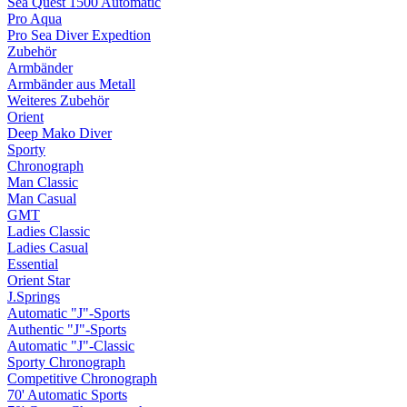
Sea Quest 1500 Automatic
Pro Aqua
Pro Sea Diver Expedtion
Zubehör
Armbänder
Armbänder aus Metall
Weiteres Zubehör
Orient
Deep Mako Diver
Sporty
Chronograph
Man Classic
Man Casual
GMT
Ladies Classic
Ladies Casual
Essential
Orient Star
J.Springs
Automatic "J"-Sports
Authentic "J"-Sports
Automatic "J"-Classic
Sporty Chronograph
Competitive Chronograph
70' Automatic Sports