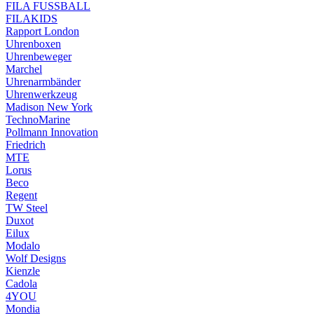
FILA FUSSBALL
FILAKIDS
Rapport London
Uhrenboxen
Uhrenbeweger
Marchel
Uhrenarmbänder
Uhrenwerkzeug
Madison New York
TechnoMarine
Pollmann Innovation
Friedrich
MTE
Lorus
Beco
Regent
TW Steel
Duxot
Eilux
Modalo
Wolf Designs
Kienzle
Cadola
4YOU
Mondia