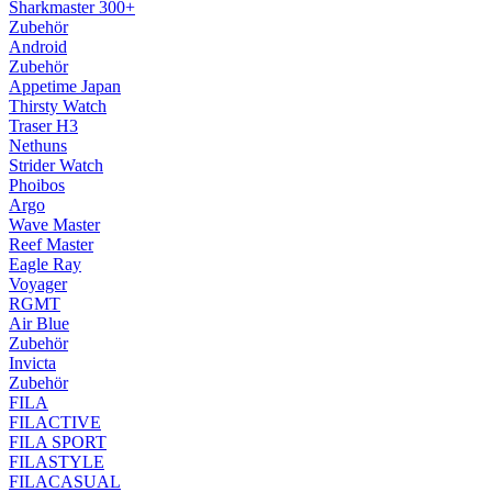
Sharkmaster 300+
Zubehör
Android
Zubehör
Appetime Japan
Thirsty Watch
Traser H3
Nethuns
Strider Watch
Phoibos
Argo
Wave Master
Reef Master
Eagle Ray
Voyager
RGMT
Air Blue
Zubehör
Invicta
Zubehör
FILA
FILACTIVE
FILA SPORT
FILASTYLE
FILACASUAL