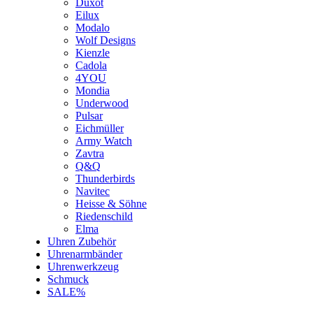
Duxot
Eilux
Modalo
Wolf Designs
Kienzle
Cadola
4YOU
Mondia
Underwood
Pulsar
Eichmüller
Army Watch
Zavtra
Q&Q
Thunderbirds
Navitec
Heisse & Söhne
Riedenschild
Elma
Uhren Zubehör
Uhrenarmbänder
Uhrenwerkzeug
Schmuck
SALE%