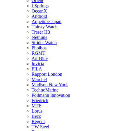
Orient
J.Springs
OceanX
Android
Appetime Japan
Thirsty Watch
Traser H3
Nethuns
Strider Watch
Phoibos
RGMT
Air Blue
Invicta
FILA
Rapport London
Marchel
Madison New York
TechnoMarine
Pollmann Innovation
Friedrich
MTE
Lorus
Beco
Regent
TW Steel