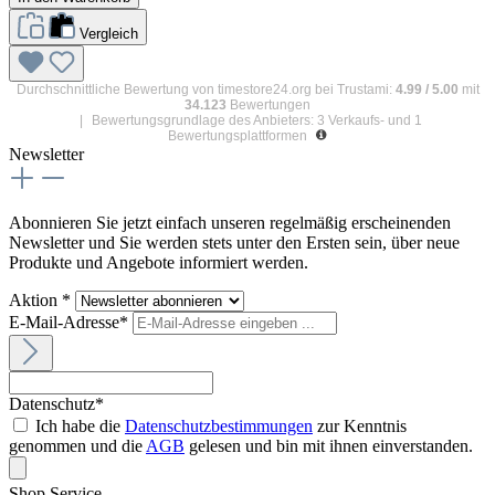
Vergleich
Durchschnittliche Bewertung von
timestore24.org
bei Trustami:
4.99
/
5.00
mit
34.123
Bewertungen
|
Bewertungsgrundlage des Anbieters: 3 Verkaufs- und 1
Bewertungsplattformen
Newsletter
Abonnieren Sie jetzt einfach unseren regelmäßig erscheinenden
Newsletter und Sie werden stets unter den Ersten sein, über neue
Produkte und Angebote informiert werden.
Aktion *
E-Mail-Adresse*
Datenschutz*
Ich habe die
Datenschutzbestimmungen
zur Kenntnis
genommen und die
AGB
gelesen und bin mit ihnen einverstanden.
Shop Service