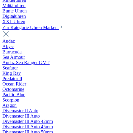
Kinderuhren
Militäruhren
Bunte Uhren
Digitaluhren
XXL Uhren
Zur Kategorie Uhren Marken
Audaz
Abyss
Barracuda
Sea Armour
Audaz Sea Ranger GMT
Seafarer
King Ray
Predator II
Ocean Rider
Octomarine
Pacific Blue
Scorpion
Aragon
Divemaster II Auto
Divemaster III Auto
Divemaster III Auto 42mm
Divemaster III Auto 45mm
Divemaster III Auto 50mm