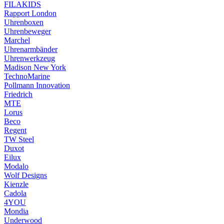
FILAKIDS
Rapport London
Uhrenboxen
Uhrenbeweger
Marchel
Uhrenarmbänder
Uhrenwerkzeug
Madison New York
TechnoMarine
Pollmann Innovation
Friedrich
MTE
Lorus
Beco
Regent
TW Steel
Duxot
Eilux
Modalo
Wolf Designs
Kienzle
Cadola
4YOU
Mondia
Underwood