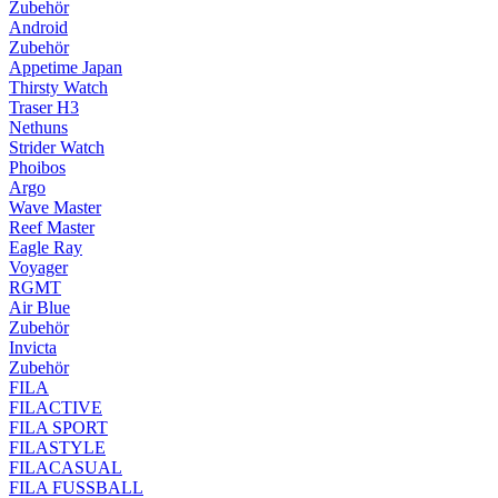
Zubehör
Android
Zubehör
Appetime Japan
Thirsty Watch
Traser H3
Nethuns
Strider Watch
Phoibos
Argo
Wave Master
Reef Master
Eagle Ray
Voyager
RGMT
Air Blue
Zubehör
Invicta
Zubehör
FILA
FILACTIVE
FILA SPORT
FILASTYLE
FILACASUAL
FILA FUSSBALL