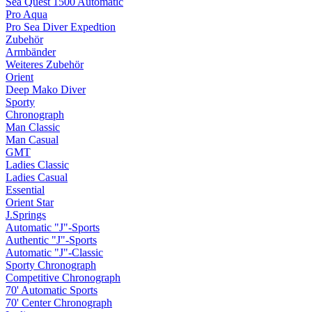
Sea Quest 1500 Automatic
Pro Aqua
Pro Sea Diver Expedtion
Zubehör
Armbänder
Weiteres Zubehör
Orient
Deep Mako Diver
Sporty
Chronograph
Man Classic
Man Casual
GMT
Ladies Classic
Ladies Casual
Essential
Orient Star
J.Springs
Automatic "J"-Sports
Authentic "J"-Sports
Automatic "J"-Classic
Sporty Chronograph
Competitive Chronograph
70' Automatic Sports
70' Center Chronograph