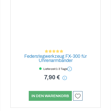
Federstegwerkzeug FX-300 für
Durchschnittliche Bewertung von 5 von 5 Sternen
Uhrenarmbänder
Lieferzeit 1-3 Tage
7,90 €
IN DEN WARENKORB