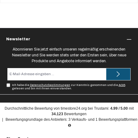
Newsletter
Abonnieren Sie jetzt einfach unseren regelmäßig erscheinenden
Newsletter und Sie werden stets unter den Ersten sein, über neue
Produkte und Angebote informiert werden.
E-
Mail-
Adresse*
Ich habe die
Datenschutzbestimmungen
zur Kenntnis genommen und die
AGB
gelesen und bin mit ihnen einverstanden.
Durchschnittliche Bewertung von
timestore24.org
bei Trustami:
4.99
/
5.00
mit
34.123
Bewertungen
|
Bewertungsgrundlage des Anbieters: 3 Verkaufs- und 1 Bewertungsplattformen