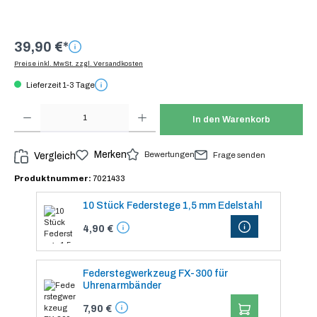
39,90 €*
Preise inkl. MwSt. zzgl. Versandkosten
Lieferzeit 1-3 Tage
Produkt Anzahl: Gib den gewünschten Wert ein oder benutze die Schaltflächen um die Anzah
In den Warenkorb
Merken
Bewertungen
Vergleich
Frage senden
Produktnummer:
7021433
10 Stück Federstege 1,5 mm Edelstahl
DETAILS
4,90 €
Federstegwerkzeug FX-300 für
Uhrenarmbänder
IN DEN WARENK
7,90 €