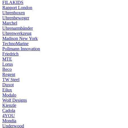
FILAKIDS
Rapport London
Uhrenboxen
Uhrenbeweger
Marchel
Uhrenarmbänder
Uhrenwerkzeug
Madison New York
TechnoMarine
Pollmann Innovation
Friedrich
MTE
Lorus
Beco
Regent
TW Steel
Duxot
Eilux
Modalo
Wolf Designs
Kienzle
Cadola
4YOU
Mondia
Underwood