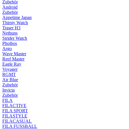
Zubehör
Android
Zubehör
Appetime Japan
Thirsty Watch
Traser H3
Nethuns
Strider Watch
Phoibos
Argo
Wave Master
Reef Master
Eagle Ray
Voyager
RGMT
Air Blue
Zubehör
Invicta
Zubehör
FILA
FILACTIVE
FILA SPORT
FILASTYLE
FILACASUAL
FILA FUSSBALL