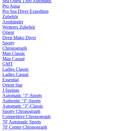
Sea Quest 1500 Automatic
Pro Aqua
Pro Sea Diver Expedtion
Zubehör
Armbänder
Weiteres Zubehör
Orient
Deep Mako Diver
Sporty
Chronograph
Man Classic
Man Casual
GMT
Ladies Classic
Ladies Casual
Essential
Orient Star
J.Springs
Automatic "J"-Sports
Authentic "J"-Sports
Automatic "J"-Classic
Sporty Chronograph
Competitive Chronograph
70' Automatic Sports
70' Center Chronograph