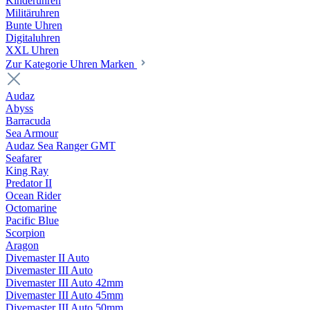
Kinderuhren
Militäruhren
Bunte Uhren
Digitaluhren
XXL Uhren
Zur Kategorie Uhren Marken
Audaz
Abyss
Barracuda
Sea Armour
Audaz Sea Ranger GMT
Seafarer
King Ray
Predator II
Ocean Rider
Octomarine
Pacific Blue
Scorpion
Aragon
Divemaster II Auto
Divemaster III Auto
Divemaster III Auto 42mm
Divemaster III Auto 45mm
Divemaster III Auto 50mm