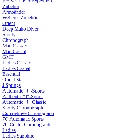
Pro Sea Diver Expedtion
Zubehör
Armbänder
Weiteres Zubehör
Orient
Deep Mako Diver
Sporty
Chronograph
Man Classic
Man Casual
GMT
Ladies Classic
Ladies Casual
Essential
Orient Star
J.Springs
Automatic "J"-Sports
Authentic "J"-Sports
Automatic "J"-Classic
Sporty Chronograph
Competitive Chronograph
70' Automatic Sports
70' Center Chronograph
Ladies
Ladies Sapphire