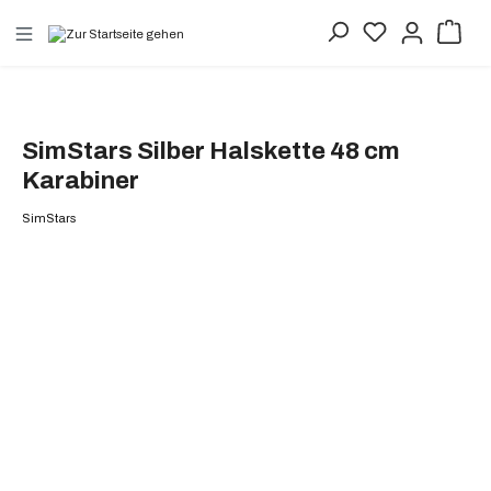
alt springen
SimStars Silber Halskette 48 cm
Karabiner
SimStars
Bildergalerie überspringen