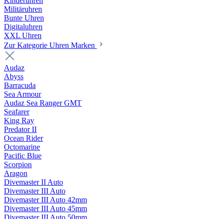
Kinderuhren
Militäruhren
Bunte Uhren
Digitaluhren
XXL Uhren
Zur Kategorie Uhren Marken
Audaz
Abyss
Barracuda
Sea Armour
Audaz Sea Ranger GMT
Seafarer
King Ray
Predator II
Ocean Rider
Octomarine
Pacific Blue
Scorpion
Aragon
Divemaster II Auto
Divemaster III Auto
Divemaster III Auto 42mm
Divemaster III Auto 45mm
Divemaster III Auto 50mm