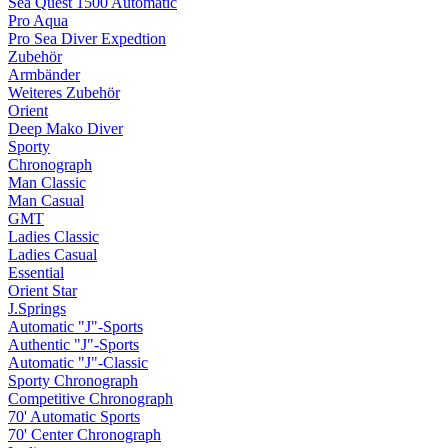
Sea Quest 1500 Automatic
Pro Aqua
Pro Sea Diver Expedtion
Zubehör
Armbänder
Weiteres Zubehör
Orient
Deep Mako Diver
Sporty
Chronograph
Man Classic
Man Casual
GMT
Ladies Classic
Ladies Casual
Essential
Orient Star
J.Springs
Automatic "J"-Sports
Authentic "J"-Sports
Automatic "J"-Classic
Sporty Chronograph
Competitive Chronograph
70' Automatic Sports
70' Center Chronograph