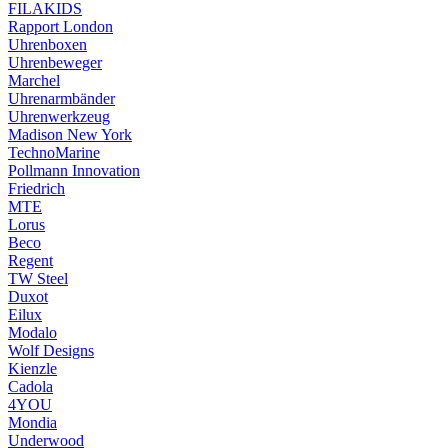
FILAKIDS
Rapport London
Uhrenboxen
Uhrenbeweger
Marchel
Uhrenarmbänder
Uhrenwerkzeug
Madison New York
TechnoMarine
Pollmann Innovation
Friedrich
MTE
Lorus
Beco
Regent
TW Steel
Duxot
Eilux
Modalo
Wolf Designs
Kienzle
Cadola
4YOU
Mondia
Underwood