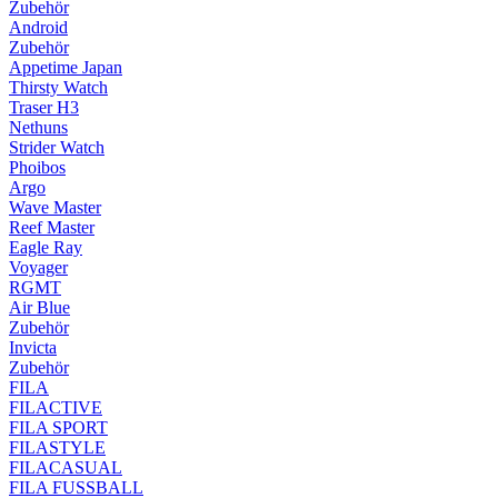
Zubehör
Android
Zubehör
Appetime Japan
Thirsty Watch
Traser H3
Nethuns
Strider Watch
Phoibos
Argo
Wave Master
Reef Master
Eagle Ray
Voyager
RGMT
Air Blue
Zubehör
Invicta
Zubehör
FILA
FILACTIVE
FILA SPORT
FILASTYLE
FILACASUAL
FILA FUSSBALL