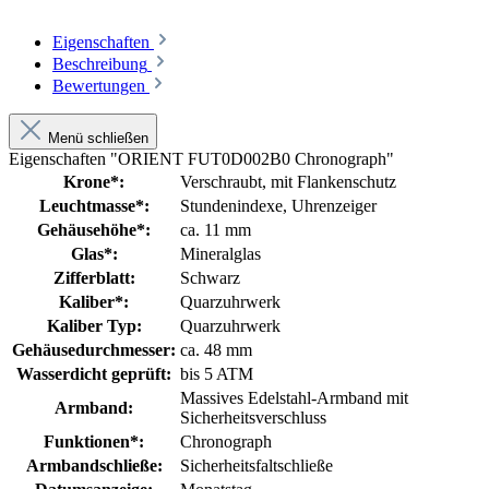
Eigenschaften
Beschreibung
Bewertungen
Menü schließen
Eigenschaften "ORIENT FUT0D002B0 Chronograph"
Krone*:
Verschraubt
, mit Flankenschutz
Leuchtmasse*:
Stundenindexe
, Uhrenzeiger
Gehäusehöhe*:
ca. 11 mm
Glas*:
Mineralglas
Zifferblatt:
Schwarz
Kaliber*:
Quarzuhrwerk
Kaliber Typ:
Quarzuhrwerk
Gehäusedurchmesser:
ca. 48 mm
Wasserdicht geprüft:
bis 5 ATM
Massives Edelstahl-Armband mit
Armband:
Sicherheitsverschluss
Funktionen*:
Chronograph
Armbandschließe:
Sicherheitsfaltschließe