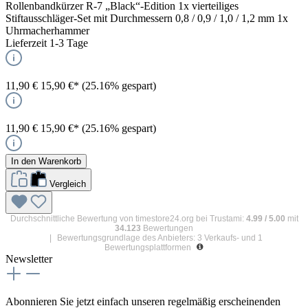
Rollenbandkürzer R-7 „Black“-Edition 1x vierteiliges
Stiftausschläger-Set mit Durchmessern 0,8 / 0,9 / 1,0 / 1,2 mm 1x
Uhrmacherhammer
Lieferzeit 1-3 Tage
11,90 €
15,90 €*
(25.16% gespart)
11,90 €
15,90 €*
(25.16% gespart)
In den Warenkorb
Vergleich
Durchschnittliche Bewertung von
timestore24.org
bei Trustami:
4.99
/
5.00
mit
34.123
Bewertungen
|
Bewertungsgrundlage des Anbieters: 3 Verkaufs- und 1
Bewertungsplattformen
Newsletter
Abonnieren Sie jetzt einfach unseren regelmäßig erscheinenden