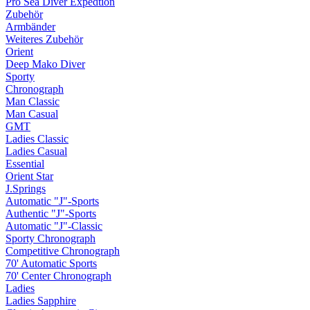
Pro Sea Diver Expedtion
Zubehör
Armbänder
Weiteres Zubehör
Orient
Deep Mako Diver
Sporty
Chronograph
Man Classic
Man Casual
GMT
Ladies Classic
Ladies Casual
Essential
Orient Star
J.Springs
Automatic "J"-Sports
Authentic "J"-Sports
Automatic "J"-Classic
Sporty Chronograph
Competitive Chronograph
70' Automatic Sports
70' Center Chronograph
Ladies
Ladies Sapphire