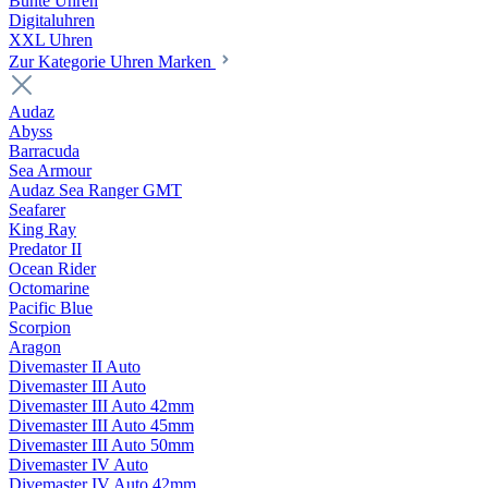
Bunte Uhren
Digitaluhren
XXL Uhren
Zur Kategorie Uhren Marken
Audaz
Abyss
Barracuda
Sea Armour
Audaz Sea Ranger GMT
Seafarer
King Ray
Predator II
Ocean Rider
Octomarine
Pacific Blue
Scorpion
Aragon
Divemaster II Auto
Divemaster III Auto
Divemaster III Auto 42mm
Divemaster III Auto 45mm
Divemaster III Auto 50mm
Divemaster IV Auto
Divemaster IV Auto 42mm