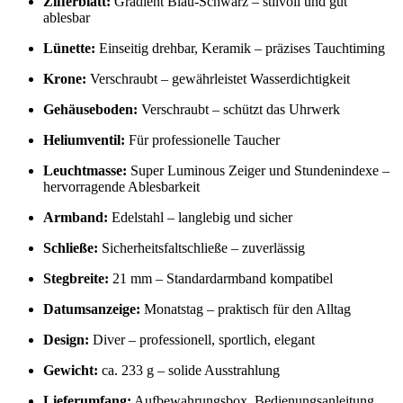
Zifferblatt:
Gradient Blau-Schwarz – stilvoll und gut
ablesbar
Lünette:
Einseitig drehbar, Keramik – präzises Tauchtiming
Krone:
Verschraubt – gewährleistet Wasserdichtigkeit
Gehäuseboden:
Verschraubt – schützt das Uhrwerk
Heliumventil:
Für professionelle Taucher
Leuchtmasse:
Super Luminous Zeiger und Stundenindexe –
hervorragende Ablesbarkeit
Armband:
Edelstahl – langlebig und sicher
Schließe:
Sicherheitsfaltschließe – zuverlässig
Stegbreite:
21 mm – Standardarmband kompatibel
Datumsanzeige:
Monatstag – praktisch für den Alltag
Design:
Diver – professionell, sportlich, elegant
Gewicht:
ca. 233 g – solide Ausstrahlung
Lieferumfang:
Aufbewahrungsbox, Bedienungsanleitung,