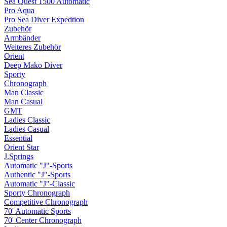
Sea Quest 1500 Automatic
Pro Aqua
Pro Sea Diver Expedtion
Zubehör
Armbänder
Weiteres Zubehör
Orient
Deep Mako Diver
Sporty
Chronograph
Man Classic
Man Casual
GMT
Ladies Classic
Ladies Casual
Essential
Orient Star
J.Springs
Automatic "J"-Sports
Authentic "J"-Sports
Automatic "J"-Classic
Sporty Chronograph
Competitive Chronograph
70' Automatic Sports
70' Center Chronograph