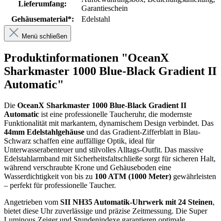
Lieferumfang:
Garantieschein
Gehäusematerial*:
Edelstahl
Menü schließen
Produktinformationen "OceanX
Sharkmaster 1000 Blue-Black Gradient II
Automatic"
Die
OceanX Sharkmaster 1000 Blue-Black Gradient II
Automatic
ist eine professionelle Taucheruhr, die modernste
Funktionalität mit markantem, dynamischem Design verbindet. Das
44mm Edelstahlgehäuse
und das Gradient-Zifferblatt in Blau-
Schwarz schaffen eine auffällige Optik, ideal für
Unterwasserabenteuer und stilvolles Alltags-Outfit. Das massive
Edelstahlarmband mit Sicherheitsfaltschließe sorgt für sicheren Halt,
während verschraubte Krone und Gehäuseboden eine
Wasserdichtigkeit von bis zu
100 ATM (1000 Meter)
gewährleisten
– perfekt für professionelle Taucher.
Angetrieben vom
SII NH35 Automatik-Uhrwerk mit 24 Steinen
,
bietet diese Uhr zuverlässige und präzise Zeitmessung. Die Super
Luminous Zeiger und Stundenindexe garantieren optimale