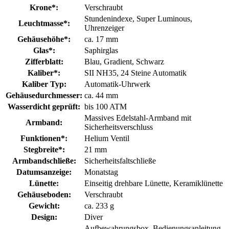
Krone*:
Verschraubt
Stundenindexe
, Super Luminous
,
Leuchtmasse*:
Uhrenzeiger
Gehäusehöhe*:
ca. 17 mm
Glas*:
Saphirglas
Zifferblatt:
Blau
, Gradient
, Schwarz
Kaliber*:
SII NH35, 24 Steine Automatik
Kaliber Typ:
Automatik-Uhrwerk
Gehäusedurchmesser:
ca. 44 mm
Wasserdicht geprüft:
bis 100 ATM
Massives Edelstahl-Armband mit
Armband:
Sicherheitsverschluss
Funktionen*:
Helium Ventil
Stegbreite*:
21 mm
Armbandschließe:
Sicherheitsfaltschließe
Datumsanzeige:
Monatstag
Lünette:
Einseitig drehbare Lünette
, Keramiklünette
Gehäuseboden:
Verschraubt
Gewicht:
ca. 233 g
Design:
Diver
Aufbewahrungsbox
, Bedienungsanleitung
,