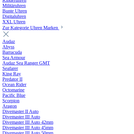
Kinderuhren
Militäruhren
Bunte Uhren
Digitaluhren
XXL Uhren
Zur Kategorie Uhren Marken
Audaz
Abyss
Barracuda
Sea Armour
Audaz Sea Ranger GMT
Seafarer
King Ray
Predator II
Ocean Rider
Octomarine
Pacific Blue
Scorpion
Aragon
Divemaster II Auto
Divemaster III Auto
Divemaster III Auto 42mm
Divemaster III Auto 45mm
Divemaster III Auto 50mm