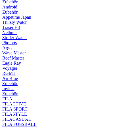
Zubehör
Android
Zubehör
Appetime Japan
Thirsty Watch
Traser H3
Nethuns
Strider Watch
Phoibos
Argo
Wave Master
Reef Master
Eagle Ray
Voyager
RGMT
Air Blue
Zubehör
Invicta
Zubehör
FILA
FILACTIVE
FILA SPORT
FILASTYLE
FILACASUAL
FILA FUSSBALL