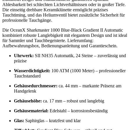
Ablesbarkeit bei schlechten Lichtverhältnissen oder in großer Tiefe.
Die einseitig drehbare Keramiklünette ermöglicht präzises
Tauchtiming, und das Heliumventil bietet zusätzliche Sicherheit für
professionelle Tauchgänge.
Die OceanX Sharkmaster 1000 Blue-Black Gradient II Automatic
kombiniert robuste Langlebigkeit mit elegantem Design und ist ideal
für Sammler und Tauchbegeisterte. Lieferumfang:
Aufbewahrungsbox, Bedienungsanleitung und Garantieschein.
Uhrwerk:
SII NH35 Automatik, 24 Steine – zuverlässig und
präzise
Wasserdichtigkeit:
100 ATM (1000 Meter) – professioneller
Tauchstandard
Gehäusedurchmesser:
ca. 44 mm – markante Präsenz am
Handgelenk
Gehäusehöhe:
ca. 17 mm – robust und langlebig
Gehäusematerial:
Edelstahl – korrosionsbeständig
Glas:
Saphirglas – kratzfest und klar