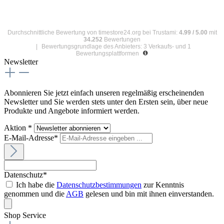
Durchschnittliche Bewertung von
timestore24.org
bei Trustami:
4.99
/
5.00
mit
34.252
Bewertungen
|
Bewertungsgrundlage des Anbieters: 3 Verkaufs- und 1
Bewertungsplattformen
Newsletter
Abonnieren Sie jetzt einfach unseren regelmäßig erscheinenden
Newsletter und Sie werden stets unter den Ersten sein, über neue
Produkte und Angebote informiert werden.
Aktion *
E-Mail-Adresse*
Datenschutz*
Ich habe die
Datenschutzbestimmungen
zur Kenntnis
genommen und die
AGB
gelesen und bin mit ihnen einverstanden.
Shop Service