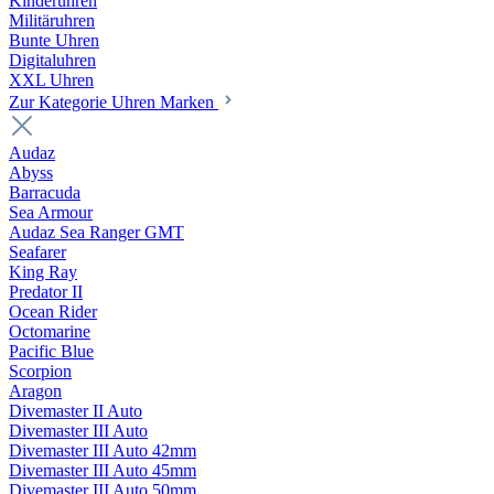
Kinderuhren
Militäruhren
Bunte Uhren
Digitaluhren
XXL Uhren
Zur Kategorie Uhren Marken
Audaz
Abyss
Barracuda
Sea Armour
Audaz Sea Ranger GMT
Seafarer
King Ray
Predator II
Ocean Rider
Octomarine
Pacific Blue
Scorpion
Aragon
Divemaster II Auto
Divemaster III Auto
Divemaster III Auto 42mm
Divemaster III Auto 45mm
Divemaster III Auto 50mm