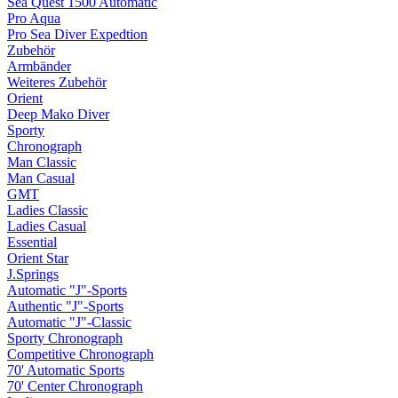
Sea Quest 1500 Automatic
Pro Aqua
Pro Sea Diver Expedtion
Zubehör
Armbänder
Weiteres Zubehör
Orient
Deep Mako Diver
Sporty
Chronograph
Man Classic
Man Casual
GMT
Ladies Classic
Ladies Casual
Essential
Orient Star
J.Springs
Automatic "J"-Sports
Authentic "J"-Sports
Automatic "J"-Classic
Sporty Chronograph
Competitive Chronograph
70' Automatic Sports
70' Center Chronograph