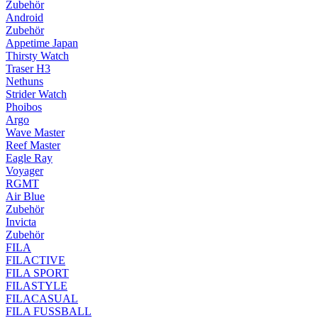
Zubehör
Android
Zubehör
Appetime Japan
Thirsty Watch
Traser H3
Nethuns
Strider Watch
Phoibos
Argo
Wave Master
Reef Master
Eagle Ray
Voyager
RGMT
Air Blue
Zubehör
Invicta
Zubehör
FILA
FILACTIVE
FILA SPORT
FILASTYLE
FILACASUAL
FILA FUSSBALL