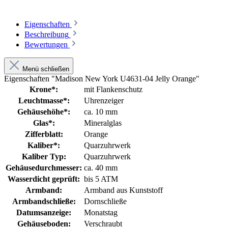
Eigenschaften
Beschreibung
Bewertungen
Menü schließen
Eigenschaften "Madison New York U4631-04 Jelly Orange"
Krone*:
mit Flankenschutz
Leuchtmasse*:
Uhrenzeiger
Gehäusehöhe*:
ca. 10 mm
Glas*:
Mineralglas
Zifferblatt:
Orange
Kaliber*:
Quarzuhrwerk
Kaliber Typ:
Quarzuhrwerk
Gehäusedurchmesser:
ca. 40 mm
Wasserdicht geprüft:
bis 5 ATM
Armband:
Armband aus Kunststoff
Armbandschließe:
Dornschließe
Datumsanzeige:
Monatstag
Gehäuseboden:
Verschraubt