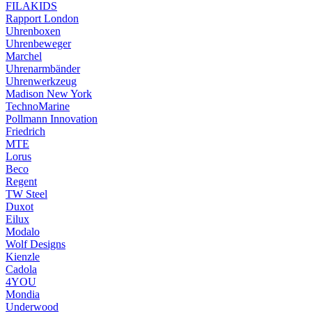
FILAKIDS
Rapport London
Uhrenboxen
Uhrenbeweger
Marchel
Uhrenarmbänder
Uhrenwerkzeug
Madison New York
TechnoMarine
Pollmann Innovation
Friedrich
MTE
Lorus
Beco
Regent
TW Steel
Duxot
Eilux
Modalo
Wolf Designs
Kienzle
Cadola
4YOU
Mondia
Underwood