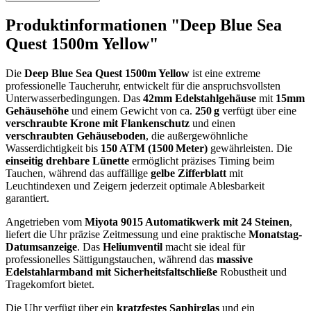
Produktinformationen "Deep Blue Sea
Quest 1500m Yellow"
Die
Deep Blue Sea Quest 1500m Yellow
ist eine extreme
professionelle Taucheruhr, entwickelt für die anspruchsvollsten
Unterwasserbedingungen. Das
42mm Edelstahlgehäuse
mit
15mm
Gehäusehöhe
und einem Gewicht von ca.
250 g
verfügt über eine
verschraubte Krone mit Flankenschutz
und einen
verschraubten Gehäuseboden
, die außergewöhnliche
Wasserdichtigkeit bis
150 ATM (1500 Meter)
gewährleisten. Die
einseitig drehbare Lünette
ermöglicht präzises Timing beim
Tauchen, während das auffällige
gelbe Zifferblatt
mit
Leuchtindexen und Zeigern jederzeit optimale Ablesbarkeit
garantiert.
Angetrieben vom
Miyota 9015 Automatikwerk mit 24 Steinen
,
liefert die Uhr präzise Zeitmessung und eine praktische
Monatstag-
Datumsanzeige
. Das
Heliumventil
macht sie ideal für
professionelles Sättigungstauchen, während das
massive
Edelstahlarmband mit Sicherheitsfaltschließe
Robustheit und
Tragekomfort bietet.
Die Uhr verfügt über ein
kratzfestes Saphirglas
und ein