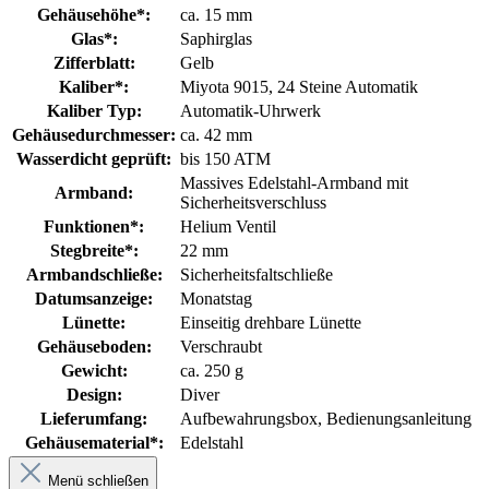
Gehäusehöhe*:
ca. 15 mm
Glas*:
Saphirglas
Zifferblatt:
Gelb
Kaliber*:
Miyota 9015, 24 Steine Automatik
Kaliber Typ:
Automatik-Uhrwerk
Gehäusedurchmesser:
ca. 42 mm
Wasserdicht geprüft:
bis 150 ATM
Massives Edelstahl-Armband mit
Armband:
Sicherheitsverschluss
Funktionen*:
Helium Ventil
Stegbreite*:
22 mm
Armbandschließe:
Sicherheitsfaltschließe
Datumsanzeige:
Monatstag
Lünette:
Einseitig drehbare Lünette
Gehäuseboden:
Verschraubt
Gewicht:
ca. 250 g
Design:
Diver
Lieferumfang:
Aufbewahrungsbox
, Bedienungsanleitung
Gehäusematerial*:
Edelstahl
Menü schließen