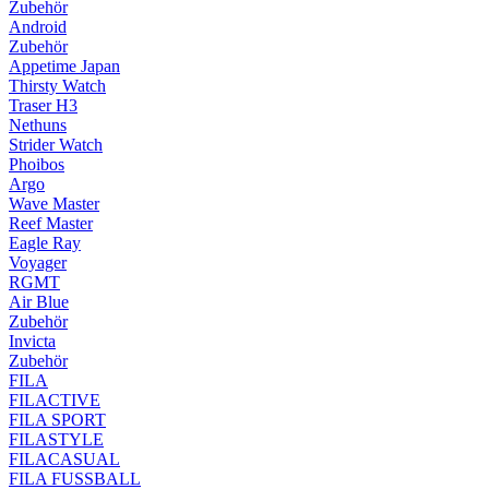
Zubehör
Android
Zubehör
Appetime Japan
Thirsty Watch
Traser H3
Nethuns
Strider Watch
Phoibos
Argo
Wave Master
Reef Master
Eagle Ray
Voyager
RGMT
Air Blue
Zubehör
Invicta
Zubehör
FILA
FILACTIVE
FILA SPORT
FILASTYLE
FILACASUAL
FILA FUSSBALL