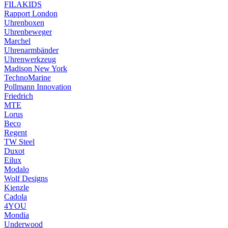
FILAKIDS
Rapport London
Uhrenboxen
Uhrenbeweger
Marchel
Uhrenarmbänder
Uhrenwerkzeug
Madison New York
TechnoMarine
Pollmann Innovation
Friedrich
MTE
Lorus
Beco
Regent
TW Steel
Duxot
Eilux
Modalo
Wolf Designs
Kienzle
Cadola
4YOU
Mondia
Underwood