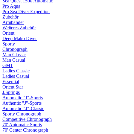
Sea Quest 1500 Automatic
Pro Aqua
Pro Sea Diver Expedtion
Zubehör
Armbänder
Weiteres Zubehör
Orient
Deep Mako Diver
Sporty
Chronograph
Man Classic
Man Casual
GMT
Ladies Classic
Ladies Casual
Essential
Orient Star
J.Springs
Automatic "J"-Sports
Authentic "J"-Sports
Automatic "J"-Classic
Sporty Chronograph
Competitive Chronograph
70' Automatic Sports
70' Center Chronograph