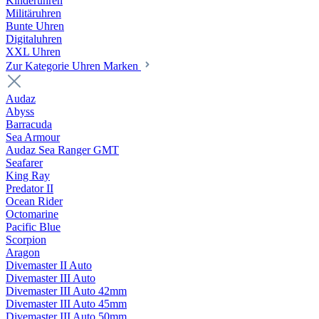
Kinderuhren
Militäruhren
Bunte Uhren
Digitaluhren
XXL Uhren
Zur Kategorie Uhren Marken
Audaz
Abyss
Barracuda
Sea Armour
Audaz Sea Ranger GMT
Seafarer
King Ray
Predator II
Ocean Rider
Octomarine
Pacific Blue
Scorpion
Aragon
Divemaster II Auto
Divemaster III Auto
Divemaster III Auto 42mm
Divemaster III Auto 45mm
Divemaster III Auto 50mm