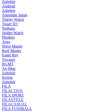
Zubehör
Android
Zubehör
Appetime Japan
Thirsty Watch
Traser H3
Nethuns
Strider Watch
Phoibos
Argo
Wave Master
Reef Master
Eagle Ray
Voyager
RGMT
Air Blue
Zubehör
Invicta
Zubehör
FILA
FILACTIVE
FILA SPORT
FILASTYLE
FILACASUAL
FILA FUSSBALL