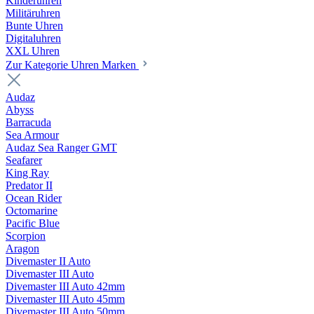
Kinderuhren
Militäruhren
Bunte Uhren
Digitaluhren
XXL Uhren
Zur Kategorie Uhren Marken
Audaz
Abyss
Barracuda
Sea Armour
Audaz Sea Ranger GMT
Seafarer
King Ray
Predator II
Ocean Rider
Octomarine
Pacific Blue
Scorpion
Aragon
Divemaster II Auto
Divemaster III Auto
Divemaster III Auto 42mm
Divemaster III Auto 45mm
Divemaster III Auto 50mm