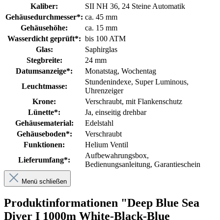
Kaliber:
SII NH 36, 24 Steine Automatik
Gehäusedurchmesser*:
ca. 45 mm
Gehäusehöhe:
ca. 15 mm
Wasserdicht geprüft*:
bis 100 ATM
Glas:
Saphirglas
Stegbreite:
24 mm
Datumsanzeige*:
Monatstag
, Wochentag
Stundenindexe
, Super Luminous
,
Leuchtmasse:
Uhrenzeiger
Krone:
Verschraubt
, mit Flankenschutz
Lünette*:
Ja, einseitig drehbar
Gehäusematerial:
Edelstahl
Gehäuseboden*:
Verschraubt
Funktionen:
Helium Ventil
Aufbewahrungsbox
,
Lieferumfang*:
Bedienungsanleitung
, Garantieschein
Menü schließen
Produktinformationen "Deep Blue Sea
Diver I 1000m White-Black-Blue