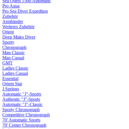
Sea Quest 1500 Automatic
Pro Aqua
Pro Sea Diver Expedtion
Zubehör
Armbänder
Weiteres Zubehör
Orient
Deep Mako Diver
Sporty
Chronograph
Man Classic
Man Casual
GMT
Ladies Classic
Ladies Casual
Essential
Orient Star
J.Springs
Automatic "J"-Sports
Authentic "J"-Sports
Automatic "J"-Classic
Sporty Chronograph
Competitive Chronograph
70' Automatic Sports
70' Center Chronograph