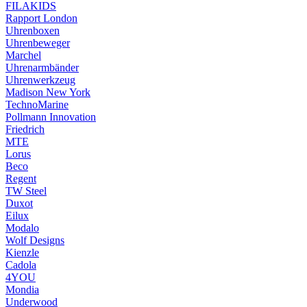
FILAKIDS
Rapport London
Uhrenboxen
Uhrenbeweger
Marchel
Uhrenarmbänder
Uhrenwerkzeug
Madison New York
TechnoMarine
Pollmann Innovation
Friedrich
MTE
Lorus
Beco
Regent
TW Steel
Duxot
Eilux
Modalo
Wolf Designs
Kienzle
Cadola
4YOU
Mondia
Underwood