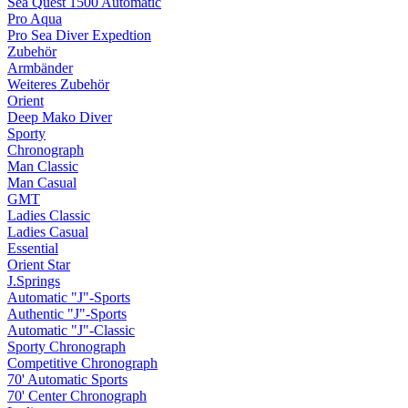
Sea Quest 1500 Automatic
Pro Aqua
Pro Sea Diver Expedtion
Zubehör
Armbänder
Weiteres Zubehör
Orient
Deep Mako Diver
Sporty
Chronograph
Man Classic
Man Casual
GMT
Ladies Classic
Ladies Casual
Essential
Orient Star
J.Springs
Automatic "J"-Sports
Authentic "J"-Sports
Automatic "J"-Classic
Sporty Chronograph
Competitive Chronograph
70' Automatic Sports
70' Center Chronograph