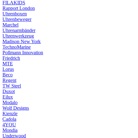
FILAKIDS
Rapport London
Uhrenboxen
Uhrenbeweger
Marchel
Uhrenarmbänder
Uhrenwerkzeug
Madison New York
TechnoMarine
Pollmann Innovation
Friedrich
MTE
Lorus
Beco
Regent
TW Steel
Duxot
Eilux
Modalo
Wolf Designs
Kienzle
Cadola
4YOU
Mondia
Underwood