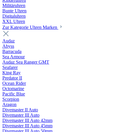
Kinderuhren
Militäruhren
Bunte Uhren
Digitaluhren
XXL Uhren
Zur Kategorie Uhren Marken
Audaz
Abyss
Barracuda
Sea Armour
Audaz Sea Ranger GMT
Seafarer
King Ray
Predator II
Ocean Rider
Octomarine
Pacific Blue
Scorpion
Aragon
Divemaster II Auto
Divemaster III Auto
Divemaster III Auto 42mm
Divemaster III Auto 45mm
Divemaster III Auto 50mm