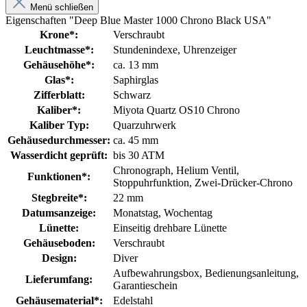
Menü schließen
Eigenschaften "Deep Blue Master 1000 Chrono Black USA"
Krone*:
Verschraubt
Leuchtmasse*:
Stundenindexe
, Uhrenzeiger
Gehäusehöhe*:
ca. 13 mm
Glas*:
Saphirglas
Zifferblatt:
Schwarz
Kaliber*:
Miyota Quartz OS10 Chrono
Kaliber Typ:
Quarzuhrwerk
Gehäusedurchmesser:
ca. 45 mm
Wasserdicht geprüft:
bis 30 ATM
Chronograph
, Helium Ventil
,
Funktionen*:
Stoppuhrfunktion
, Zwei-Drücker-Chrono
Stegbreite*:
22 mm
Datumsanzeige:
Monatstag
, Wochentag
Lünette:
Einseitig drehbare Lünette
Gehäuseboden:
Verschraubt
Design:
Diver
Aufbewahrungsbox
, Bedienungsanleitung
,
Lieferumfang:
Garantieschein
Gehäusematerial*:
Edelstahl