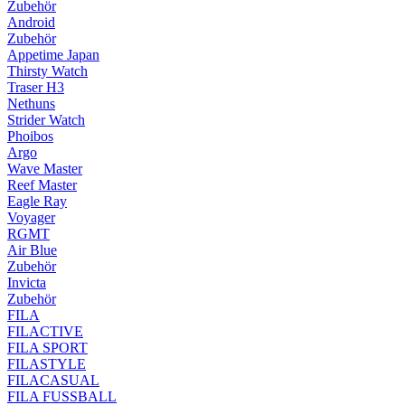
Zubehör
Android
Zubehör
Appetime Japan
Thirsty Watch
Traser H3
Nethuns
Strider Watch
Phoibos
Argo
Wave Master
Reef Master
Eagle Ray
Voyager
RGMT
Air Blue
Zubehör
Invicta
Zubehör
FILA
FILACTIVE
FILA SPORT
FILASTYLE
FILACASUAL
FILA FUSSBALL