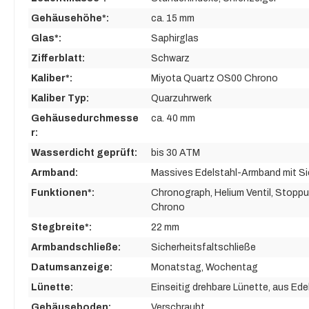
Gehäusehöhe*:
ca. 15 mm
Glas*:
Saphirglas
Zifferblatt:
Schwarz
Kaliber*:
Miyota Quartz OS00 Chrono
Kaliber Typ:
Quarzuhrwerk
Gehäusedurchmesse
ca. 40 mm
r:
Wasserdicht geprüft:
bis 30 ATM
Armband:
Massives Edelstahl-Armband mit Si
Funktionen*:
Chronograph
, Helium Ventil
, Stoppu
Chrono
Stegbreite*:
22 mm
Armbandschließe:
Sicherheitsfaltschließe
Datumsanzeige:
Monatstag
, Wochentag
Lünette:
Einseitig drehbare Lünette
, aus Ede
Gehäuseboden:
Verschraubt