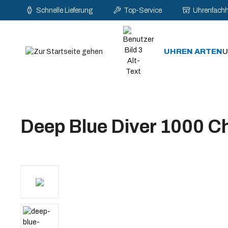
Schnelle Lieferung
Top-Service
Uhrenfach
pringen
Zur Hauptnavigation springen
UHREN ARTEN
U
Deep Blue Diver 1000 C
Bildergalerie überspringen