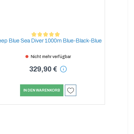
ep Blue Sea Diver 1000m Blue-Black-Blue
rchschnittliche Bewertung von 5 von 5 Sternen
Nicht mehr verfügbar
329,90 €
IN DEN WARENKORB