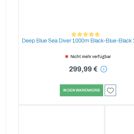
Deep Blue Sea Diver 1000m Black-Blue-Black 
Durchschnittliche Bewertung von 5 von 5 Sternen
Nicht mehr verfügbar
299,99 €
IN DEN WARENKORB