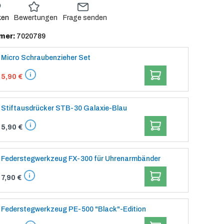
ken
Bewertungen
Frage senden
mer:
7020789
Micro Schraubenzieher Set
IN DEN WARENKORB
5,90 €
Stiftausdrücker STB-30 Galaxie-Blau
IN DEN WARENKORB
5,90 €
Federstegwerkzeug FX-300 für Uhrenarmbänder
IN DEN WARENKORB
7,90 €
Federstegwerkzeug PE-500 "Black"-Edition