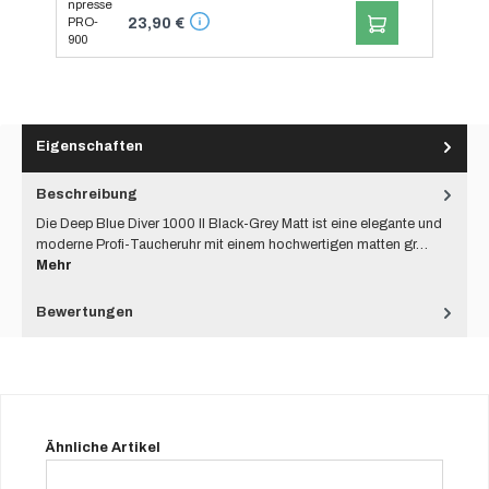
IN DEN WARENK
23,90 €
Eigenschaften
Beschreibung
Die Deep Blue Diver 1000 II Black-Grey Matt ist eine elegante und
moderne Profi-Taucheruhr mit einem hochwertigen matten gr…
Mehr
Bewertungen
Produktgalerie überspringen
Ähnliche Artikel