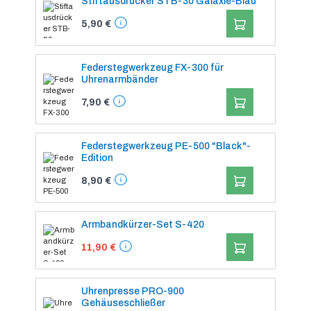
Stiftausdrücker STB-30 Galaxie-Blau
IN DEN WARENK
5,90 €
Federstegwerkzeug FX-300 für
Uhrenarmbänder
IN DEN WARENK
7,90 €
Federstegwerkzeug PE-500 "Black"-
Edition
IN DEN WARENK
8,90 €
Armbandkürzer-Set S-420
IN DEN WARENK
11,90 €
Uhrenpresse PRO-900
Gehäuseschließer