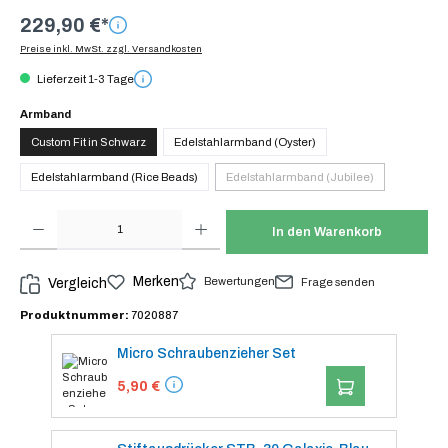
229,90 €*
Preise inkl. MwSt. zzgl. Versandkosten
Lieferzeit 1-3 Tage
auswählen
Armband
Custom Fit in Schwarz
Edelstahlarmband (Oyster)
Edelstahlarmband (Rice Beads)
Edelstahlarmband (Jubilee)
(Diese Option ist zurzeit nicht v
Produkt Anzahl: Gib den gewünschten Wert ein oder benutze die Schaltflächen um die Anzah
In den Warenkorb
Merken
Bewertungen
Vergleich
Frage senden
Produktnummer:
7020887
Micro Schraubenzieher Set
IN DEN WARENK
5,90 €