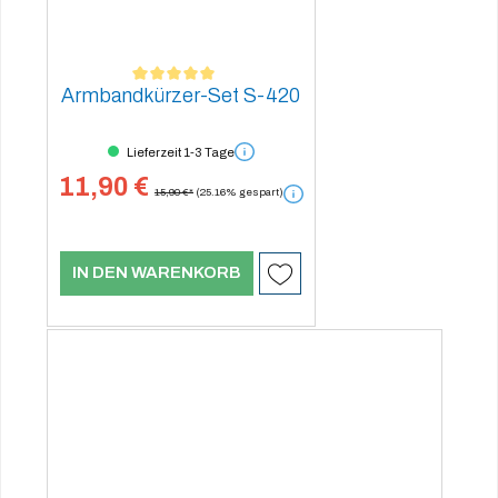
Armbandkürzer-Set S-420
Durchschnittliche Bewertung von 5 von 5 Sternen
Lieferzeit 1-3 Tage
11,90 €
15,90 €*
(25.16% gespart)
IN DEN WARENKORB