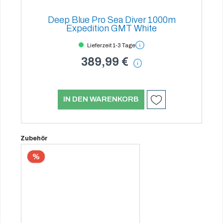
Deep Blue Pro Sea Diver 1000m
Expedition GMT White
Lieferzeit 1-3 Tage
389,99 €
IN DEN WARENKORB
Produktgalerie überspringen
Zubehör
%