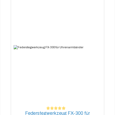
Federstegwerkzeug FX-300 für
Durchschnittliche Bewertung von 5 von 5 Sternen