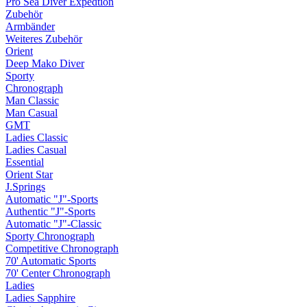
Pro Sea Diver Expedtion
Zubehör
Armbänder
Weiteres Zubehör
Orient
Deep Mako Diver
Sporty
Chronograph
Man Classic
Man Casual
GMT
Ladies Classic
Ladies Casual
Essential
Orient Star
J.Springs
Automatic "J"-Sports
Authentic "J"-Sports
Automatic "J"-Classic
Sporty Chronograph
Competitive Chronograph
70' Automatic Sports
70' Center Chronograph
Ladies
Ladies Sapphire