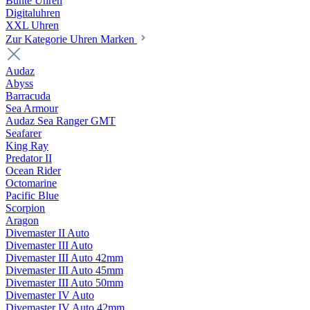
Bunte Uhren
Digitaluhren
XXL Uhren
Zur Kategorie Uhren Marken
Audaz
Abyss
Barracuda
Sea Armour
Audaz Sea Ranger GMT
Seafarer
King Ray
Predator II
Ocean Rider
Octomarine
Pacific Blue
Scorpion
Aragon
Divemaster II Auto
Divemaster III Auto
Divemaster III Auto 42mm
Divemaster III Auto 45mm
Divemaster III Auto 50mm
Divemaster IV Auto
Divemaster IV Auto 42mm