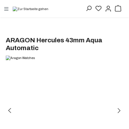
alt springen
ARAGON Hercules 43mm Aqua
Automatic
Bildergalerie überspringen