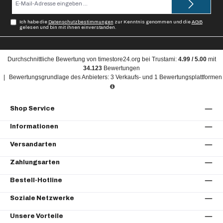
Mail-
Adresse*
Ich habe die
Datenschutzbestimmungen
zur Kenntnis genommen und die
AGB
gelesen und bin mit ihnen einverstanden.
Durchschnittliche Bewertung von
timestore24.org
bei Trustami:
4.99
/
5.00
mit
34.123
Bewertungen
|
Bewertungsgrundlage des Anbieters: 3 Verkaufs- und 1 Bewertungsplattformen
Shop Service
Informationen
Versandarten
Zahlungsarten
Bestell-Hotline
Soziale Netzwerke
Unsere Vorteile