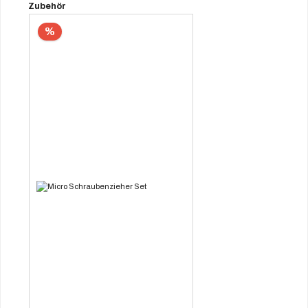
Produktgalerie überspringen
Zubehör
%