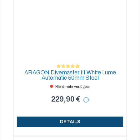
ARAGON Divemaster III White Lume
Durchschnittliche Bewertung von 5 von 5 Sternen
Automatic 50mm Steel
Nicht mehr verfügbar
229,90 €
DETAILS