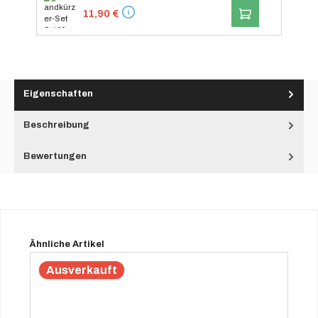
IN DEN WARENK
11,90 €
Eigenschaften
Beschreibung
Bewertungen
Produktgalerie überspringen
Ähnliche Artikel
Ausverkauft