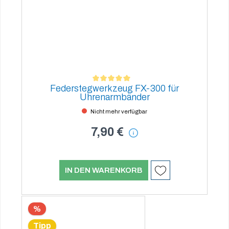
Federstegwerkzeug FX-300 für
Durchschnittliche Bewertung von 5 von 5 Sternen
Uhrenarmbänder
Nicht mehr verfügbar
7,90 €
IN DEN WARENKORB
%
Tipp