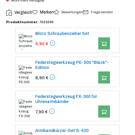
Nicht mehr verfügbar
Merken
Bewertungen
Vergleich
Frage senden
Produktnummer:
7021696
Micro Schraubenzieher Set
IN DEN WARENK
5,90 €
Federstegwerkzeug PE-500 "Black"-
Edition
IN DEN WARENK
8,90 €
Federstegwerkzeug FX-300 für
Uhrenarmbänder
IN DEN WARENK
7,90 €
Armbandkürzer-Set S-420